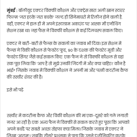
मुंबई :
बॉलीवुड एक्टर विक्की कौशल और एक्ट्रेस सारा अली खान स्टारर
फिल्म ‘जरा हटके जरा बचके’ जल्द ही सिनेमाघरों में रिलीज होने वाली है.
वहीं, एक्टर ने हाल ही में अपने इंस्टाग्राम अकाउंट पर आस्क मी एनीथिंग
सेशन रखा था। जहां फैंस ने विक्की कौशल से कई दिलचस्प सवाल किए।
एक्टर ने बारी-बारी से फैन्स के सवालों का जवाब भी दिया। इस सेशन में
फैन्स ने विकी कौशल से फेवरेट फूड, 90 के दशक की फेवरेट मूवी और
फेवरेट सिंगर जैसे कई सवाल किए. एक फैन ने तो विक्की कौशल से यहां
तक ​​पूछ लिया कि ‘आप हैं तो मुझे उनकी जिंदगी में और क्या चाहिए।’ कौन है
भाई? जिसके जवाब में विक्की कौशल ने अपनी मां और पत्नी कटरीना कैफ
की तस्वीर शेयर की है।
इसे भी पढ़ें
तस्वीर में कटरीना कैफ और विकी कौशल की मां एक-दूसरे को गले लगाती
नजर आ रही हैं। एक अन्य फैन ने विक्की से सवाल करते हुए पूछा कि आपको
अपने बर्थडे पर सबसे अच्छा तोहफा क्या मिला। जिसके जवाब में एक्टर ने
लिखा ‘आराम’। जबकि तीसरे प्रशंसक ने पूछा कि उसने इंजीनियरिंग करके