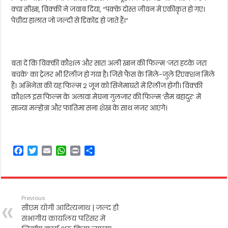
क्या सीखा, विक्की ने जवाब दिया, “पक्के दोस्त जीवन में एकीकृत हो गए।
पेचीदा हालात जो जल्दी से डिकोड हो जाते हैं।”
बता दें कि विक्की कौशल और सारा अली खान की फिल्म ‘जरा हटके जरा
बचके’ का ट्रेलर भी रिलीज हो गया है। जिसे फैंस के मिले-जुले रिएक्शन मिले
हैं। अभिनेता की यह फिल्म 2 जून को सिनेमाघरों में रिलीज होगी। विक्की
कौशल इस फिल्म के अलावा मेघना गुलजार की फिल्म ‘सैम बहादुर’ में
सान्या मल्होत्रा ​​और फातिमा सना शेख के साथ नजर आएंगे।
F
T
E
W
P
S
a
w
m
h
r
h
c
i
a
a
i
a
e
t
i
t
n
r
b
t
l
s
t
e
Previous
o
e
A
सीएम योगी आदित्यनाथ | जल्द ही
o
r
p
संभागीय कार्यालय परिसर में
k
p