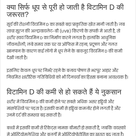
क्या सिर्फ धूप से पूरी हो जाती है विटामिन D की
जरूरत?
सूर्य की रोशनी विटामिन D का सबसे बड़ा प्राकृतिक स्रोत मानी जाती है। जब
त्वचा सूरज की अल्ट्रावायलेट-बी (UVB) किरणों के संपर्क में आती है, तो
शरीर स्वयं विटामिन D का निर्माण करने लगता है। हालांकि आधुनिक
जीवनशैली, लंबे समय तक घर या ऑफिस में रहना, प्रदूषण और गलत
खानपान के कारण कई लोगों में धूप लेने के बावजूद विटामिन D की कमी
देखी जाती है।
इसलिए केवल धूप पर निर्भर रहने के बजाय पोषण से भरपूर आहार और
नियमित शारीरिक गतिविधियों को भी दिनचर्या का हिस्सा बनाना आवश्यक है।
विटामिन D की कमी से हो सकते हैं ये नुकसान
शरीर में विटामिन D की कमी होने पर सबसे अधिक असर हड्डियों और
मांसपेशियों पर पड़ता है। इसकी कमी से हड्डियां कमजोर होने लगती हैं और
उनमें दर्द की समस्या बढ़ सकती है।
बच्चों में इसकी कमी से रिकेट्स नामक बीमारी हो सकती है, जबकि वयस्कों
में ऑस्टियोमलेशिया और बुजुर्गों में ऑस्टियोपोरोसिस का खतरा बढ़ जाता है।