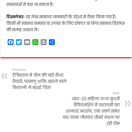
समस्याओं से बचा जा सकता है।
डिस्क्लेमर:
यह लेख सामान्य जानकारी के उद्देश्य से तैयार किया गया है।
किसी भी स्वास्थ्य समस्या या उपचार के लिए डॉक्टर या योग्य स्वास्थ्य विशेषज्ञ
की सलाह अवश्य लें।
F
T
E
W
P
S
a
w
m
h
r
h
c
i
a
a
i
a
e
t
i
t
n
r
b
t
l
s
t
e
Previous
o
e
A
रेगिस्तान में चीन की बड़ी सैन्य
o
r
p
तैयारी, परमाणु शक्ति बढ़ाने वाले
k
p
ठिकानों ने बढ़ाई चिंता
Next
अंडर-23 महिला राज्य कुश्ती
चैंपियनशिप में वाराणसी का
शानदार प्रदर्शन, एक स्वर्ण समेत
चार पदक जीतकर तीसरे स्थान पर
रही टीम