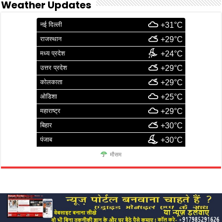
Weather Updates
नई दिल्ली
+31°C
राजस्थान
+29°C
मध्य प्रदेश
+24°C
उत्तर प्रदेश
+29°C
कोलकाता
+29°C
ओडिशा
+25°C
महाराष्ट्र
+29°C
बिहार
+30°C
पंजाब
+30°C
मौसम