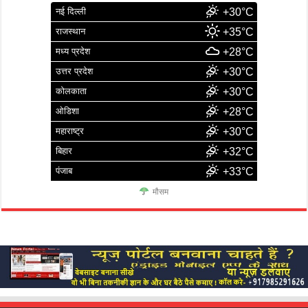
नई दिल्ली
+30°C
राजस्थान
+35°C
मध्य प्रदेश
+28°C
उत्तर प्रदेश
+30°C
कोलकाता
+30°C
ओडिशा
+28°C
महाराष्ट्र
+30°C
बिहार
+32°C
पंजाब
+33°C
मौसम