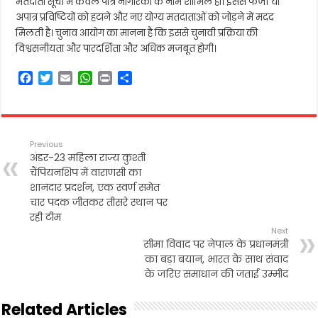
मतदाता सूची में केवल पात्र नागरिकों के नाम शामिल हों। इससे फर्जी या
अपात्र प्रविष्टियों को हटाने और नए योग्य मतदाताओं को जोड़ने में मदद
मिलती है। चुनाव आयोग का मानना है कि इससे चुनावी प्रक्रिया की
विश्वसनीयता और पारदर्शिता और अधिक मजबूत होगी।
F
T
E
W
P
S
a
w
m
h
r
h
c
i
a
a
i
a
e
t
i
t
n
r
b
t
l
s
t
e
Previous
o
e
A
अंडर-23 महिला राज्य कुश्ती
o
r
p
चैंपियनशिप में वाराणसी का
k
p
शानदार प्रदर्शन, एक स्वर्ण समेत
चार पदक जीतकर तीसरे स्थान पर
रही टीम
Next
सीमा विवाद पर नेपाल के प्रधानमंत्री
का बड़ा बयान, भारत के साथ संवाद
के जरिए समाधान की जताई उम्मीद
Related Articles