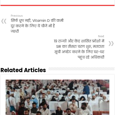
c
i
a
a
i
a
e
t
i
t
n
r
b
t
l
s
t
e
Previous
o
e
A
सिर्फ धूप नहीं, Vitamin D की कमी
o
r
p
दूर करने के लिए ये चीजें भी हैं
k
p
जरूरी
Next
19 राज्यों और केंद्र शासित प्रदेशों में
SIR का तीसरा चरण शुरू, मतदाता
सूची अपडेट करने के लिए घर-घर
पहुंच रहे अधिकारी
Related Articles