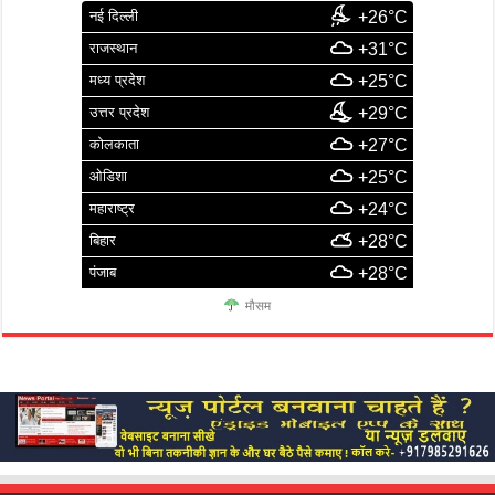
नई दिल्ली
+26°C
राजस्थान
+31°C
मध्य प्रदेश
+25°C
उत्तर प्रदेश
+29°C
कोलकाता
+27°C
ओडिशा
+25°C
महाराष्ट्र
+24°C
बिहार
+28°C
पंजाब
+28°C
मौसम