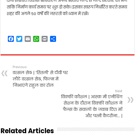
दोनों संबंधित विकास प्राधिकरण अपना प्रस्ताव जल्द से जल्द सरकार को भेंजे
ताकि निर्माण कार्य समय पर शुरू हो सके। इसका स्वरूप निर्धारित करते समय
शहर की अगले 50 वर्षों की जरूरतों को ध्यान में रखें।
F
T
E
W
P
S
a
w
m
h
r
h
c
i
a
a
i
a
e
t
i
t
n
r
b
t
l
s
t
e
Previous
o
e
A
वत्सल सेठ | ‘तितली’ से टीवी पर
o
r
p
लौटे वत्सल सेठ, फिल्म में
k
p
निभाएंगे राहुल का रोल
Next
विक्की कौशल | आस्क मी एनीथिंग
सेशन के दौरान विक्की कौशल ने
फैन्स के सवालों के जवाब दिए। माँ
और पत्नी कैटरीना… |
Related Articles