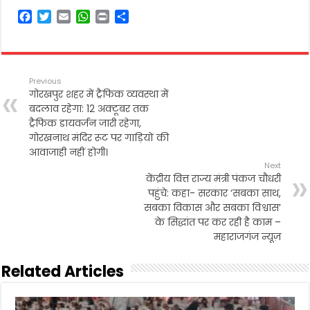
F
T
E
W
P
S
a
w
m
h
r
h
c
i
a
a
i
a
e
t
i
t
n
r
b
t
l
s
t
e
Previous
o
e
A
गोरखपुर शहर में ट्रैफिक व्यवस्था में
o
r
p
बदलाव रहेगा: 12 अक्टूबर तक
k
p
ट्रैफिक डायवर्जन जारी रहेगा,
गोरखनाथ मंदिर रूट पर गाड़ियों की
आवाजाही नहीं होगी।
Next
केंद्रीय वित्त राज्य मंत्री पंकज चौधरी
पहुंचे: कहा- सरकार ‘सबका साथ,
सबका विकास और सबका विश्वास’
के सिद्धांत पर कर रही है काम –
महाराजगंज न्यूज़
Related Articles