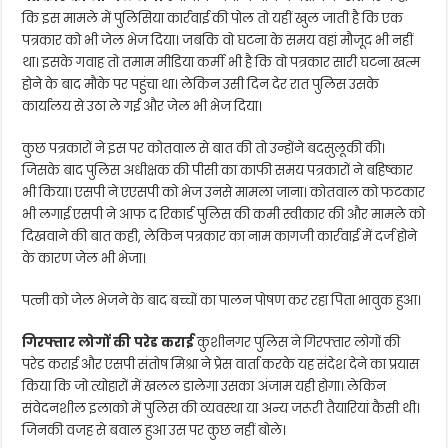
कि इस मामले में पुलिसिया कार्रवाई की पोल तो यहीं खुल जाती है कि एक
पत्रकार को भी जेल भेज दिया। जबकि वो घटना के समय वहां मौजूद भी नहीं
था। इसके गवाह तो तमाम मीडिया कर्मी भी है कि वो पत्रकार सारी घटना खत्म
होने के बाद मौके पर पहुंचा था। लेकिन उसी दिन देर रात पुलिस उसके
कार्यालय से उठा ले गई और जेल भी भेज दिया।
कुछ पत्रकारों ने इस पर कोतवाल से बात की तो उन्होंने बदसुलूकी की।
जिसके बाद पुलिस अधीक्षक की पीसी का काफी समय पत्रकारों ने बहिष्कार
भी किया। एसपी ने एएसपी को भेज उनसे मामला जाना। कोतवाल को फटकार
भी लगाई एसपी ने आफ द रिकार्ड पुलिस की कमी स्वीकार की और मामले को
दिखवाने की बात कही, लेकिन पत्रकार का नाम कागजी कार्रवाई में दर्ज होने
के कारण जेल भी भेजा।
पत्नी को जेल भेजने के बाद बच्चों का पालन पोषण कर रहा पिता भावुक हुआ।
गिरफ्तार लोगों की परेड कराई
कुशीनगर पुलिस ने गिरफ्तार लोगों की
परेड कराई और एसपी संतोष मिश्रा ने प्रेस वार्ता करके यह संदेश देने का प्रयास
किया कि जो त्योहारों में खलल डालेगा उसका अंजाम यही होगा। लेकिन
संवेदनशील इलाको में पुलिस की व्यवस्था या अन्य जरूरी तैयारियां कैसी थी।
जिनकी वजह से बवाल हुआ उस पर कुछ नहीं बोले।