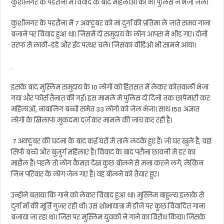
कुशीनगर के पडरौना में विवाद के बाद महिलाओं को भी पुलिस ने भेजा जेल।
कुशीनगर के पडरौना में 7 अक्टूबर को मां दुर्गा की प्रतिमा ले जाते समय गाना
बजाने पर विवाद हुआ था। जिसमें दो समुदाय के लोग आपस मे भीड़ गए। दोनों
तरफ से लाठी-डंडे और ईट पत्थर चले। जिसका वीडिओ भी सामने आया।
.
इसके बाद मुस्लिम समुदाय के 10 लोगों को हिरासत में लेकर कोतवाली भेजा
गया और फोर्स तैनात की गई। इस मामले में पुलिस दो दिनों तक छापेमारी कर
महिलाओं, नाबालिग बच्चों समेत 33 लोगों को जेल भेजा। साथ 150 अज्ञात
लोगों के खिलाफ मुकदमा दर्ज कर मामले की जांच कर रही है।
7 अक्टूबर की घटना के बाद कई घरों में ताले लटके हुए हैं। जो घर खुले हैं, वहां
सिर्फ बच्चे और बुजुर्ग महिलाएं हैं। विवाद के बाद परौना छावनी में डर का
माहौल हैं। पहले तो लोग कैमरा देख कुछ बोलने से मना करने लगे, लेकिन
जिन परिवार के लोग जेल गए हैं। वह बोलने को तैयार हुए।
उन्होंने बताया कि गाने को लेकर विवाद हुआ था। मुस्लिम बाहुल्य इलाके से
दुर्गा माँ की मूर्ति गुजर रही थी। उस शोभायात्रा में डीजे पर कुछ विवादित गाना
बजाया जा रहा था। जिस पर मुस्लिम युवकों ने गाने का विरोध किया। जिसके