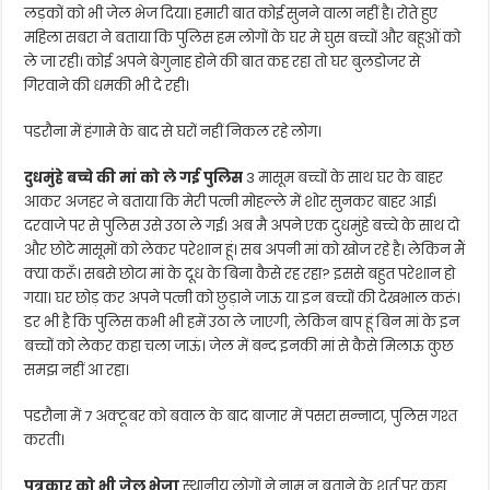
लड़कों को भी जेल भेज दिया। हमारी बात कोई सुनने वाला नहीं है। रोते हुए
महिला सबरा ने बताया कि पुलिस हम लोगों के घर मे घुस बच्चों और बहूओं को
ले जा रही। कोई अपने बेगुनाह होने की बात कह रहा तो घर बुलडोजर से
गिरवाने की धमकी भी दे रही।
पडरौना में हंगामे के बाद से घरों नहीं निकल रहे लोग।
दुधमुंहे बच्चे की मां को ले गई पुलिस
3 मासूम बच्चों के साथ घर के बाहर
आकर अजहर ने बताया कि मेरी पत्नी मोहल्ले में शोर सुनकर बाहर आई।
दरवाजे पर से पुलिस उसे उठा ले गई। अब मै अपने एक दुधमुंहे बच्चे के साथ दो
और छोटे मासूमों को लेकर परेशान हूं। सब अपनी मां को खोज रहे है। लेकिन मैं
क्या करूँ। सबसे छोटा मां के दूध के बिना कैसे रह रहा? इससे बहुत परेशान हो
गया। घर छोड़ कर अपने पत्नी को छुड़ाने जाऊ या इन बच्चों की देखभाल करूं।
डर भी है कि पुलिस कभी भी हमें उठा ले जाएगी, लेकिन बाप हूं बिन मां के इन
बच्चों को लेकर कहा चला जाऊं। जेल में बन्द इनकी मां से कैसे मिलाऊ कुछ
समझ नहीं आ रहा।
पडरौना में 7 अक्टूबर को बवाल के बाद बाजार में पसरा सन्नाटा, पुलिस गश्त
करती।
पत्रकार को भी जेल भेजा
स्थानीय लोगों ने नाम न बताने के शर्त पर कहा