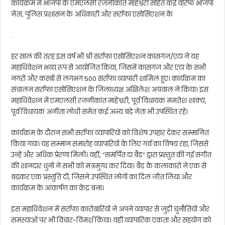
कार्यक्रम में भाजपा के एमएलसी रजनीकांत माहेश्वरी सहित कई वरिष्ठ भाजपा
नेता, पुलिस प्रशासन के अधिकारी और सर्राफा एसोसिएशन के
.
हर साल की तरह इस वर्ष भी श्री सर्राफा एसोसिएशन कासगंज/एटा ने यह
महाधिवेशन भव्य रूप से आयोजित किया, जिसमें कासगंज और एटा के सभी
नगरों और कस्बों से लगभग 500 सर्राफा व्यापारी शामिल हुए। कार्यक्रम का
संचालन सर्राफा एसोसिएशन के जिलाध्यक्ष अखिलेश अग्रवाल ने किया। इस
महाधिवेशन में एमएलसी रजनीकांत माहेश्वरी, पूर्व विधायक ममतेश शाक्य,
पूर्व विधायक अनीता लोधी समेत कई अन्य बड़े नेता भी उपस्थित रहे।
कार्यक्रम के दौरान सभी सर्राफा व्यापारियों को विशेष उपहार देकर सम्मानित
किया गया। यह सम्मान समारोह व्यापारियों के लिए गर्व का विषय रहा, जिससे
उन्हें और अधिक प्रेरणा मिली। वहीं, “समर्पित दा बैंड” द्वारा प्रस्तुत की गई संगीत
की शानदार धुनों ने सभी को मंत्रमुग्ध कर दिया। बैंड के कलाकारों ने एक से
बढ़कर एक प्रस्तुति दी, जिसने उपस्थित लोगों का दिल जीत लिया और
कार्यक्रम के आकर्षण का केंद्र बना।
इस महाधिवेशन में सर्राफा कारोबारियों ने अपने व्यापार से जुड़ी चुनौतियों और
समस्याओं पर भी विचार-विमर्श किया। वहीं व्यापारिक एकता और सहयोग को