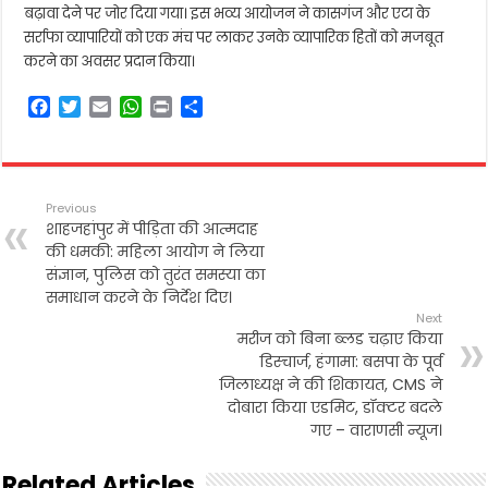
बढ़ावा देने पर जोर दिया गया। इस भव्य आयोजन ने कासगंज और एटा के
सर्राफा व्यापारियों को एक मंच पर लाकर उनके व्यापारिक हितों को मजबूत
करने का अवसर प्रदान किया।
F
T
E
W
P
S
a
w
m
h
r
h
c
i
a
a
i
a
e
t
i
t
n
r
b
t
l
s
t
e
Previous
o
e
A
शाहजहांपुर में पीड़िता की आत्मदाह
o
r
p
की धमकी: महिला आयोग ने लिया
k
p
संज्ञान, पुलिस को तुरंत समस्या का
समाधान करने के निर्देश दिए।
Next
मरीज को बिना ब्लड चढ़ाए किया
डिस्चार्ज, हंगामा: बसपा के पूर्व
जिलाध्यक्ष ने की शिकायत, CMS ने
दोबारा किया एडमिट, डॉक्टर बदले
गए – वाराणसी न्यूज।
Related Articles