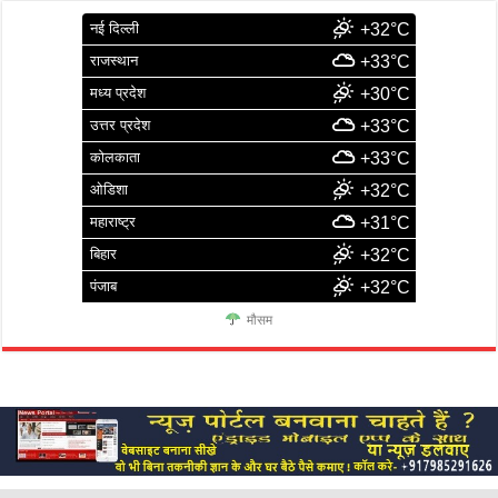
नई दिल्ली
+32°C
राजस्थान
+33°C
मध्य प्रदेश
+30°C
उत्तर प्रदेश
+33°C
कोलकाता
+33°C
ओडिशा
+32°C
महाराष्ट्र
+31°C
बिहार
+32°C
पंजाब
+32°C
मौसम