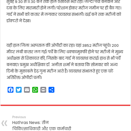
सुबह 9:30 से 11:30 बजे तक हॉल ठसाठस भरा रहा। जल्दी पर्चा बनवाने और
दवा के लिए मारामारी होने लगी। परेशान होकर मरीज जमीन पर ही बैठ गए।
गार्ड ने सभी को कतार में लगाकर व्यवस्था संभाली। ढाई बजे तक मरीजों को
डॉक्टरों ने देखा।
यही हाल जिला अस्पताल की ओपीडी का रहा। यहां 3852 मरीज पहुंचे। 200
मीटर लंबी कतार लग गई। पर्चे के लिए धक्कामुक्की होने पर मरीजों ने मुख्य
अधीक्षक से शिकायत की, जिसके बाद गार्ड ने व्यवस्था कराई। हाथ से भी पर्चे
बनवाए। प्रमुख अधीक्षिका डॉ. अनीता शर्मा ने बताया कि सोमवार को अन्य
दिनों के मुकाबले डेढ़ गुना मरीज आते हैं। व्यवस्था संभालते हुए एक घंटे
अतिरिक्त ओपीडी चली।
F
T
E
W
P
S
a
w
m
h
r
h
c
i
a
a
i
a
e
t
i
t
n
r
b
t
l
s
t
e
Previous
o
e
A
Hathras News: तीन
o
r
p
चिकित्साधिकारी और एक कर्मचारी
k
p