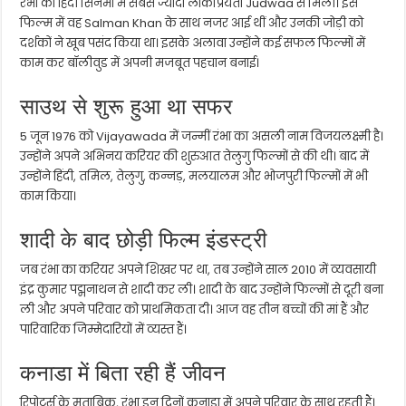
रंभा को हिंदी सिनेमा में सबसे ज्यादा लोकप्रियता
Judwaa
से मिली। इस
फिल्म में वह
Salman Khan
के साथ नजर आई थीं और उनकी जोड़ी को
दर्शकों ने खूब पसंद किया था। इसके अलावा उन्होंने कई सफल फिल्मों में
काम कर बॉलीवुड में अपनी मजबूत पहचान बनाई।
साउथ से शुरू हुआ था सफर
5 जून 1976 को
Vijayawada
में जन्मीं रंभा का असली नाम विजयलक्ष्मी है।
उन्होंने अपने अभिनय करियर की शुरुआत तेलुगु फिल्मों से की थी। बाद में
उन्होंने हिंदी, तमिल, तेलुगु, कन्नड़, मलयालम और भोजपुरी फिल्मों में भी
काम किया।
शादी के बाद छोड़ी फिल्म इंडस्ट्री
जब रंभा का करियर अपने शिखर पर था, तब उन्होंने साल 2010 में व्यवसायी
इंद्र कुमार पद्मनाथन से शादी कर ली। शादी के बाद उन्होंने फिल्मों से दूरी बना
ली और अपने परिवार को प्राथमिकता दी। आज वह तीन बच्चों की मां हैं और
पारिवारिक जिम्मेदारियों में व्यस्त हैं।
कनाडा में बिता रही हैं जीवन
रिपोर्ट्स के मुताबिक, रंभा इन दिनों कनाडा में अपने परिवार के साथ रहती हैं।