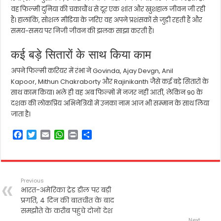
वह फिल्मी दुनिया की चकाचौंध से दूर एक शांत और खुशहाल जीवन जी रही
हैं। हालांकि, सोशल मीडिया के जरिए वह अपने प्रशंसकों से जुड़ी रहती हैं और
समय-समय पर निजी जीवन की झलक साझा करती हैं।
कई बड़े सितारों के साथ किया काम
अपने फिल्मी करियर में रंभा ने
Govinda
,
Ajay Devgn
,
Anil
Kapoor
,
Mithun Chakraborty
और
Rajinikanth
जैसे कई बड़े सितारों के
साथ काम किया। भले ही वह अब फिल्मों में नजर नहीं आतीं, लेकिन 90 के
दशक की लोकप्रिय अभिनेत्रियों में उनका नाम आज भी सम्मान के साथ लिया
जाता है।
F
T
E
W
P
S
a
w
m
h
r
h
c
i
a
a
i
a
e
t
i
t
n
r
b
t
l
s
t
e
Previous
o
e
A
भारत-अमेरिका ट्रेड डील पर बड़ी
o
r
p
प्रगति, 4 दिन की बातचीत के बाद
k
p
समझौते के करीब पहुंचे दोनों देश
Next