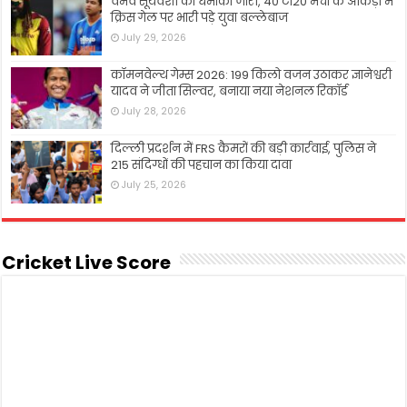
वैभव सूर्यवंशी का धमाका जारी, 40 टी20 मैचों के आंकड़ों में
क्रिस गेल पर भारी पड़े युवा बल्लेबाज
July 29, 2026
कॉमनवेल्थ गेम्स 2026: 199 किलो वजन उठाकर ज्ञानेश्वरी
यादव ने जीता सिल्वर, बनाया नया नेशनल रिकॉर्ड
July 28, 2026
दिल्ली प्रदर्शन में FRS कैमरों की बड़ी कार्रवाई, पुलिस ने
215 संदिग्धों की पहचान का किया दावा
July 25, 2026
Cricket Live Score