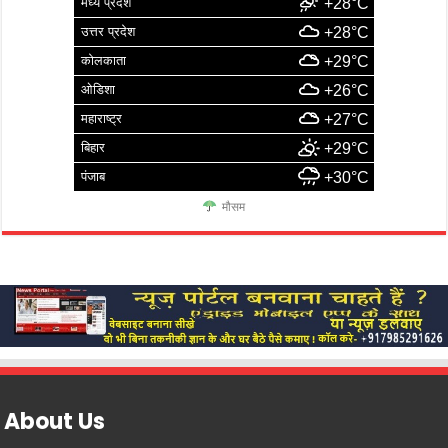
मध्य प्रदेश
+28°C
उत्तर प्रदेश
+28°C
कोलकाता
+29°C
ओडिशा
+26°C
महाराष्ट्र
+27°C
बिहार
+29°C
पंजाब
+30°C
मौसम
About Us