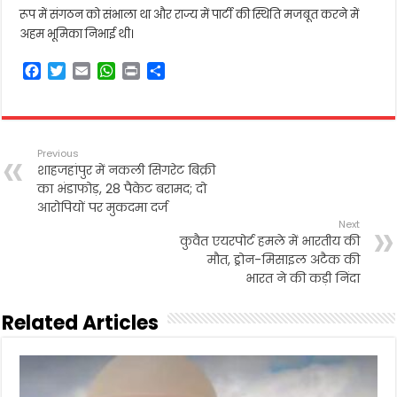
रूप में संगठन को संभाला था और राज्य में पार्टी की स्थिति मजबूत करने में
अहम भूमिका निभाई थी।
F
T
E
W
P
S
a
w
m
h
r
h
c
i
a
a
i
a
e
t
i
t
n
r
b
t
l
s
t
e
Previous
o
e
A
शाहजहांपुर में नकली सिगरेट बिक्री
o
r
p
का भंडाफोड़, 28 पैकेट बरामद; दो
k
p
आरोपियों पर मुकदमा दर्ज
Next
कुवैत एयरपोर्ट हमले में भारतीय की
मौत, ड्रोन-मिसाइल अटैक की
भारत ने की कड़ी निंदा
Related Articles