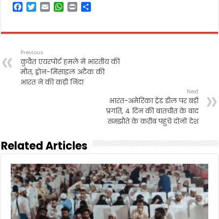
F
T
E
W
P
S
a
w
m
h
r
h
c
i
a
a
i
a
e
t
i
t
n
r
b
t
l
s
t
e
Previous
o
e
A
कुवैत एयरपोर्ट हमले में भारतीय की
o
r
p
मौत, ड्रोन-मिसाइल अटैक की
k
p
भारत ने की कड़ी निंदा
Next
भारत-अमेरिका ट्रेड डील पर बड़ी
प्रगति, 4 दिन की बातचीत के बाद
समझौते के करीब पहुंचे दोनों देश
Related Articles