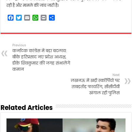
रही हैं और मामले की जांच जारी है।
F
T
E
W
P
S
a
w
m
h
r
h
c
i
a
a
i
a
e
t
i
t
n
r
b
t
l
s
t
e
Previous
o
e
A
कर्नाटक कांग्रेस में बड़ा बदलाव:
o
r
p
बीके हरिप्रसाद नए प्रदेश अध्यक्ष,
k
p
डीके शिवकुमार की जगह संभालेंगे
कमान
Next
लखनऊ में खड़ी स्कॉर्पियो पर
ताबड़तोड़ फायरिंग, सीसीटीवी
खंगाल रही पुलिस
Related Articles