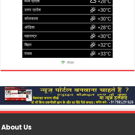
मध्य प्रदेश
+28°C
उत्तर प्रदेश
+30°C
कोलकाता
+30°C
ओडिशा
+28°C
महाराष्ट्र
+30°C
बिहार
+32°C
पंजाब
+33°C
मौसम
About Us