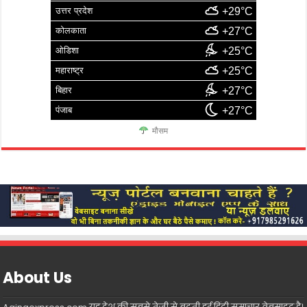
उत्तर प्रदेश
+29°C
कोलकाता
+27°C
ओडिशा
+25°C
महाराष्ट्र
+25°C
बिहार
+27°C
पंजाब
+27°C
मौसम
About Us