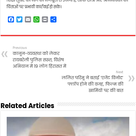
शिक्षा सुधार की मांग को मजबूती से उठाना है, ताकि छात्रों और अभिभावकों की
चिंताओं पर प्रभावी कार्रवाई हो सके।
F
T
E
W
P
S
a
w
m
h
r
h
c
i
a
a
i
a
e
t
i
t
n
r
b
t
l
s
t
e
Previous
o
e
A
कानून-व्यवस्था को लेकर
o
r
p
रायबरेली पुलिस सख्त, विशेष
k
p
अभियान में 19 लोग हिरासत में
Next
ललित परिमू ने बताई ‘एजेंट विनोद’
फ्लॉप होने की वजह, फिल्म की
खामियों पर की बात
Related Articles