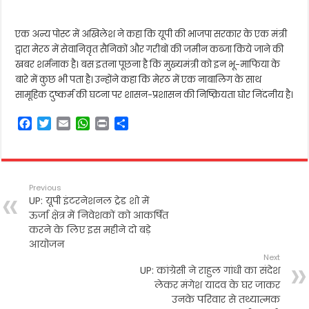
एक अन्य पोस्ट में अखिलेश ने कहा कि यूपी की भाजपा सरकार के एक मंत्री
द्वारा मेरठ में सेवानिवृत सैनिकों और गरीबों की जमीन कब्जा किये जाने की
खबर शर्मनाक है। बस इतना पूछना है कि मुख्यमंत्री को इन भू-माफिया के
बारे में कुछ भी पता है। उन्होंने कहा कि मेरठ में एक नाबालिग के साथ
सामूहिक दुष्कर्म की घटना पर शासन-प्रशासन की निष्क्रियता घोर निंदनीय है।
F
T
E
W
P
S
a
w
m
h
r
h
c
i
a
a
i
a
e
t
i
t
n
r
b
t
l
s
t
e
Previous
o
e
A
UP: यूपी इंटरनेशनल ट्रेड शो में
o
r
p
ऊर्जा क्षेत्र में निवेशकों को आकर्षित
k
p
करने के लिए इस महीने दो बड़े
आयोजन
Next
UP: कांग्रेसी ने राहुल गांधी का संदेश
लेकर मंगेश यादव के घर जाकर
उनके परिवार से तथ्यात्मक