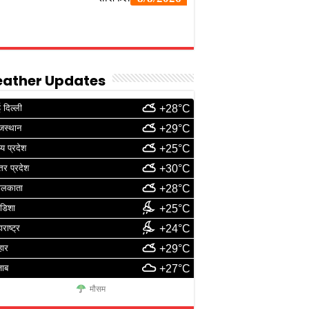
ather Updates
 दिल्ली
+28°C
जस्थान
+29°C
्य प्रदेश
+25°C
्तर प्रदेश
+30°C
ोलकाता
+28°C
डिशा
+25°C
ाराष्ट्र
+24°C
हार
+29°C
जाब
+27°C
मौसम