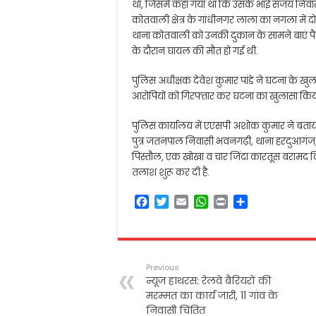
था, जिसमें कहा गया था कि उसके भाई संजय निव
कोतवाली क्षेत्र के गांधीनगर लाला का नगला मे
थाना कोतवाली को उनकी दुकान के सामने बाएं पैर
के दौरान घायल की मौत हो गई थी.
पुलिस अधीक्षक देवेश कुमार पांडे ने घटना के खुल
आरोपियों को गिरफ्तार कर घटना का खुलासा किय
पुलिस कार्यालय में एएसपी अशोक कुमार ने बताया 
पुत्र जतनपाल निवासी भवनगढ़ी, थाना हरदुआगंज,
पिस्तौल, एक खोखा व चार जिंदा कारतूस बरामद किय
तलाश शुरू कर दी है.
F
T
E
W
P
S
a
w
m
h
r
h
c
i
a
a
i
a
e
t
i
t
n
r
b
t
l
s
t
e
Previous
o
e
A
न्यूज हाथरस: रेलवे बैरियरों की
o
r
p
मरम्मत का कार्य जारी, 11 गांव के
k
p
निवासी चिंतित