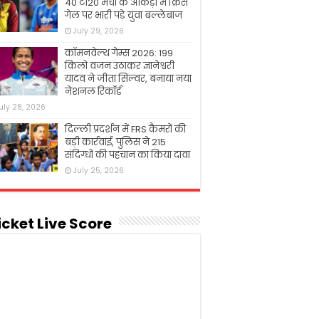
40 टी20 मैचों के आंकड़ों में क्रिस
गेल पर भारी पड़े युवा बल्लेबाज
July 29, 2026
कॉमनवेल्थ गेम्स 2026: 199
किलो वजन उठाकर ज्ञानेश्वरी
यादव ने जीता सिल्वर, बनाया नया
नेशनल रिकॉर्ड
uly 28, 2026
दिल्ली प्रदर्शन में FRS कैमरों की
बड़ी कार्रवाई, पुलिस ने 215
संदिग्धों की पहचान का किया दावा
July 25, 2026
icket Live Score