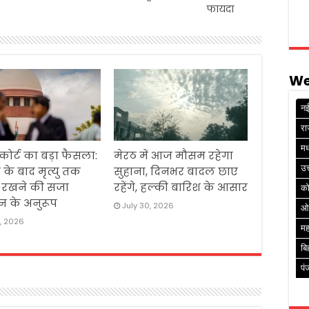
फायदा
We
नई
रा
मध
 कोर्ट का बड़ा फैसला:
मेरठ में आज मौसम रहेगा
उत
 के बाद मृत्यु तक
सुहाना, दिनभर बादल छाए
ं रखने की सजा
रहेंगे, हल्की बारिश के आसार
क
न के अनुरूप
July 30, 2026
ओ
1, 2026
मह
बि
पं