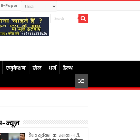
E-Paper
एजुकेशन
खेल
धर्म
हेल्थ
प-न्यूज़
वैभव सूर्यवंशी का धमाका जारी,