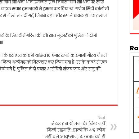
ासी गांव साथिनी थाना इगलास हाल निवासी गांव साथिनी पर सदर
ं दो बाइक सवार हमलावरों ने हमला कर दिया था। गणेश सिटी कॉलोनी
 में गोली मार दी गई, जिससे वह गंभीर रूप से घायल हो गए। इलाज
ासे के लिए टीमें गठित की थीं। सात जुलाई को पुलिस ने दोनों
ा।
Ra
कि इस हत्याकांड में वांछित 10 हजार रुपये के इनामी गौरव चौधरी
 जिला अलीगढ़ को गिरफ्तार कर लिया गया है। उसके कब्जे से एक
े गये हैं. पुलिस ने दो फरार आरोपियों संजय जाट और रामू की
Next
मेरठ: इस योजना के लिए नहीं
मिली सहमति…हालांकि 4% लोग
नहीं बने आयुष्मान, 47895 को ही