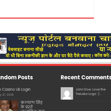
ndom Posts
Recent Comment
n Casino Uk Login
John Doe: Love the
TieLabs Logo :)...
ly 27, 2025
कल्याण सिंह
के 92वें