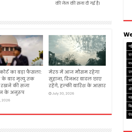
की जेल की सजा दी गई है।
We
नई
रा
मध
 कोर्ट का बड़ा फैसला:
मेरठ में आज मौसम रहेगा
उत
 के बाद मृत्यु तक
सुहाना, दिनभर बादल छाए
क
ं रखने की सजा
रहेंगे, हल्की बारिश के आसार
ओ
न के अनुरूप
July 30, 2026
मह
1, 2026
बि
पं