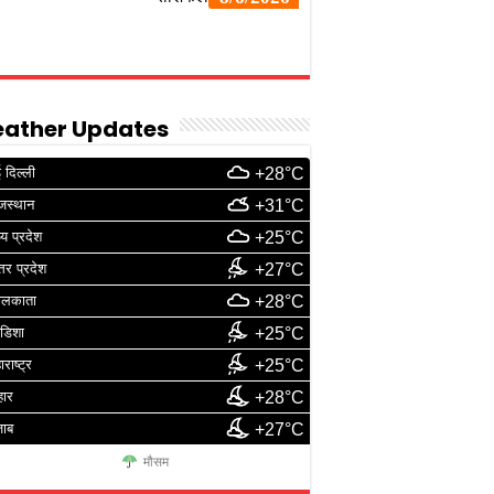
ather Updates
 दिल्ली
+28°C
जस्थान
+31°C
्य प्रदेश
+25°C
्तर प्रदेश
+27°C
ोलकाता
+28°C
डिशा
+25°C
ाराष्ट्र
+25°C
हार
+28°C
जाब
+27°C
मौसम