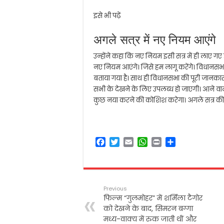
इसे भी पढ़ें
अगले सत्र में नए नियम आएंगे
उन्होंने कहा कि नए नियम इसी सत्र में ही लाए गए
नए नियम आएंगे। जिसे हम लागू करेंगे। विधानसभा
बताया गया है। साथ ही विधानसभा की पूरी जानकार
सभी के देखने के लिए उपलब्ध हो जाएगी। आने वाल
कुछ नया करने की कोशिश करेगा। अगले सत्र की 
F
T
E
W
P
S
a
w
m
h
r
h
c
i
a
a
i
a
e
t
i
t
n
r
b
t
l
s
t
e
Previous
o
e
A
फिल्म “गुलमोहर” में शर्मिला टैगोर
o
r
p
को देखने के बाद, सिमरन बग्गा
k
p
मध्य-वाक्य में रुक जाती थीं और