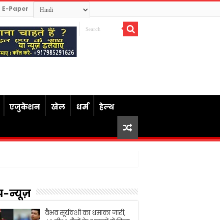
E-Paper
एजुकेशन
खेल
धर्म
हेल्थ
प-न्यूज़
वैभव सूर्यवंशी का धमाका जारी,