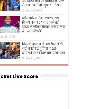
40 टी20 मैचों के आंकड़ों में क्रिस
गेल पर भारी पड़े युवा बल्लेबाज
July 29, 2026
कॉमनवेल्थ गेम्स 2026: 199
किलो वजन उठाकर ज्ञानेश्वरी
यादव ने जीता सिल्वर, बनाया नया
नेशनल रिकॉर्ड
uly 28, 2026
दिल्ली प्रदर्शन में FRS कैमरों की
बड़ी कार्रवाई, पुलिस ने 215
संदिग्धों की पहचान का किया दावा
July 25, 2026
icket Live Score