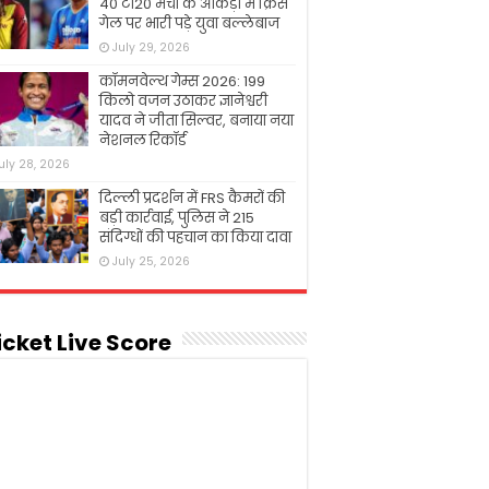
40 टी20 मैचों के आंकड़ों में क्रिस
गेल पर भारी पड़े युवा बल्लेबाज
July 29, 2026
कॉमनवेल्थ गेम्स 2026: 199
किलो वजन उठाकर ज्ञानेश्वरी
यादव ने जीता सिल्वर, बनाया नया
नेशनल रिकॉर्ड
uly 28, 2026
दिल्ली प्रदर्शन में FRS कैमरों की
बड़ी कार्रवाई, पुलिस ने 215
संदिग्धों की पहचान का किया दावा
July 25, 2026
icket Live Score