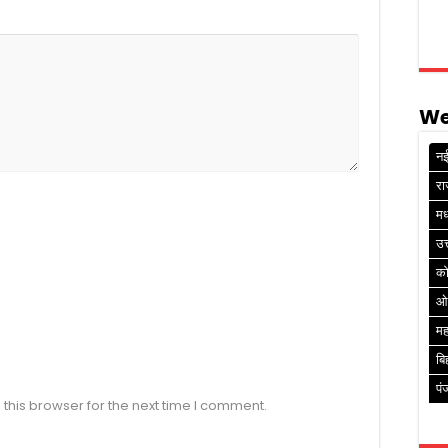
We
नई
रा
मध
उत
क
ओ
मह
बि
पं
this browser for the next time I comment.