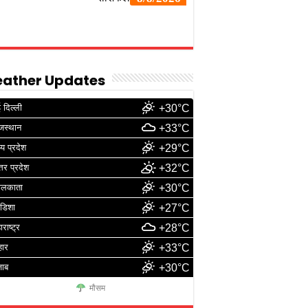
ather Updates
 दिल्ली
+30°C
जस्थान
+33°C
्य प्रदेश
+29°C
्तर प्रदेश
+32°C
ोलकाता
+30°C
डिशा
+27°C
ाराष्ट्र
+28°C
हार
+33°C
जाब
+30°C
मौसम