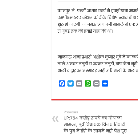
कानपुर में फर्जी आधार कार्ड से हवाई यात्रा 
एमपीएमएलए लोअर कोर्ट के विशेष न्यायाधीश आल
शुरू हो जाएगी। जाजमऊ आगजनी मामले में एफआईआ
से मुंबई तक की हवाई यात्रा की थी।
जाजमऊ थाना प्रभारी अशोक कुमार दुबे ने ग्वाल
साले अनवर मंसूरी व अख्तर मंसूरी, सपा नेता नू
अली व ड्राइवर अम्मार इलाही उर्फ अली के अलाव
F
T
E
W
P
S
a
w
m
h
r
h
c
i
a
a
i
a
e
t
i
t
n
r
b
t
l
s
t
e
Previous
o
e
A
UP:754 करोड़ रुपये का घोटाला
o
r
p
मामला, पूर्व विधायक विनय तिवारी
k
p
के पुत्र ने ईडी के सामने नहीं पेश हुए