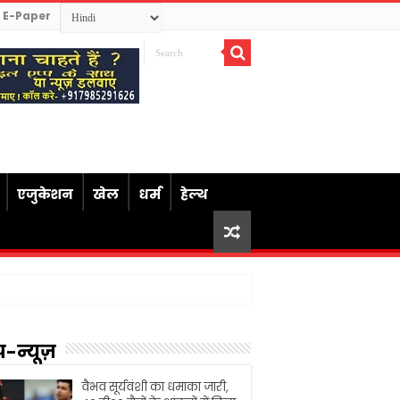
E-Paper
एजुकेशन
खेल
धर्म
हेल्थ
प-न्यूज़
वैभव सूर्यवंशी का धमाका जारी,