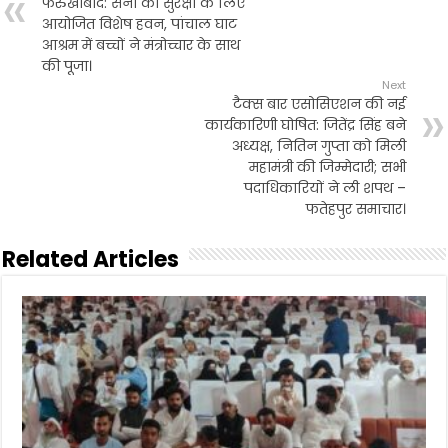
फर्रुखाबाद: सेना की सुरक्षा के लिए
o
r
p
आयोजित विशेष हवन, पांचाल घाट
k
p
आश्रम में बच्चों ने मंत्रोच्चार के साथ
की पूजा।
Next
टैक्स बार एसोसिएशन की नई
कार्यकारिणी घोषित: जितेंद्र सिंह बने
अध्यक्ष, नितिन गुप्ता को मिली
महामंत्री की जिम्मेदारी; सभी
पदाधिकारियों ने ली शपथ –
फतेहपुर समाचार।
Related Articles