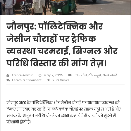
जौनपुर: पॉलिटेक्निक और
जेसीज चौराहों पर ट्रैफिक
व्यवस्था चरमराई, सिग्नल और
परिधि विस्तार की मांग तेज़।
Aaina-Admin
May 7, 2025
उत्तर प्रदेश
,
टॉप न्यूज़
,
राज्य खबरें
Leave a comment
266 Views
जौनपुर शहर के पॉलिटेक्निक और जेसीज चौराहों पर यातायात व्यवस्था को
लेकर समस्याएं बढ़ रही हैं। पॉलिटेक्निक चौराहे पर सड़कें गड्ढों से भरी हैं और
मानक के अनुरूप नहीं हैं। चौराहे का व्यास कम होने से वाहनों को मुड़ने में
परेशानी होती है।