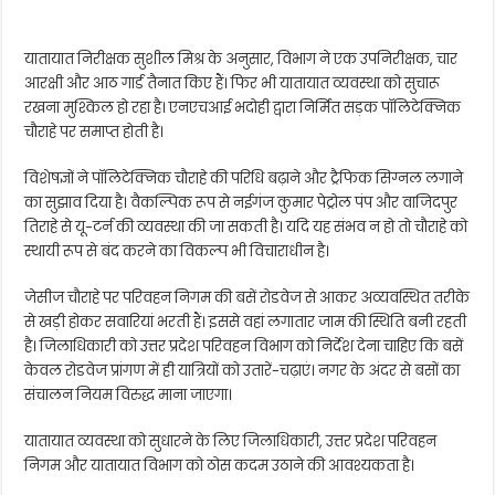
यातायात निरीक्षक सुशील मिश्र के अनुसार, विभाग ने एक उपनिरीक्षक, चार
आरक्षी और आठ गार्ड तैनात किए हैं। फिर भी यातायात व्यवस्था को सुचारू
रखना मुश्किल हो रहा है। एनएचआई भदोही द्वारा निर्मित सड़क पॉलिटेक्निक
चौराहे पर समाप्त होती है।
विशेषज्ञों ने पॉलिटेक्निक चौराहे की परिधि बढ़ाने और ट्रैफिक सिग्नल लगाने
का सुझाव दिया है। वैकल्पिक रूप से नईगंज कुमार पेट्रोल पंप और वाजिदपुर
तिराहे से यू-टर्न की व्यवस्था की जा सकती है। यदि यह संभव न हो तो चौराहे को
स्थायी रूप से बंद करने का विकल्प भी विचाराधीन है।
जेसीज चौराहे पर परिवहन निगम की बसें रोडवेज से आकर अव्यवस्थित तरीके
से खड़ी होकर सवारियां भरती हैं। इससे वहां लगातार जाम की स्थिति बनी रहती
है। जिलाधिकारी को उत्तर प्रदेश परिवहन विभाग को निर्देश देना चाहिए कि बसें
केवल रोडवेज प्रांगण में ही यात्रियों को उतारें-चढ़ाएं। नगर के अंदर से बसों का
संचालन नियम विरुद्ध माना जाएगा।
यातायात व्यवस्था को सुधारने के लिए जिलाधिकारी, उत्तर प्रदेश परिवहन
निगम और यातायात विभाग को ठोस कदम उठाने की आवश्यकता है।