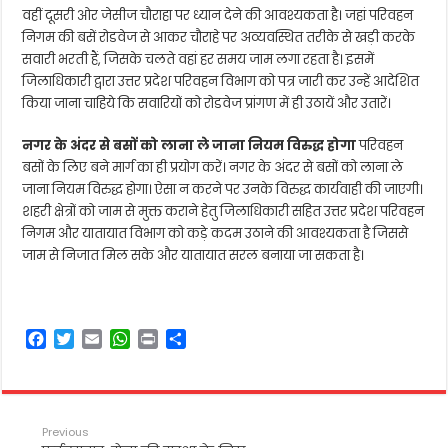
वहीं दूसरी ओर जेसीज चौराहा पर ध्यान देने की आवश्यकता है। जहां परिवहन
निगम की बसें रोडवेज से आकर चौराहे पर अव्यवस्थित तरीके से खड़ी करके
सवारी भरती हैं, जिसके चलते वहां हर समय जाम लगा रहता है। इसमें
जिलाधिकारी द्वारा उत्तर प्रदेश परिवहन विभाग को पत्र जारी कर उन्हें आदेशित
किया जाना चाहिये कि सवारियों को रोडवेज प्रांगण में ही उठायें और उतारें।
नगर के अंदर से बसों को लाना ले जाना नियम विरुद्ध होगा
परिवहन
बसों के लिए बने मार्ग का ही प्रयोग करें। नगर के अंदर से बसों को लाना ले
जाना नियम विरुद्ध होगा। ऐसा न करने पर उनके विरुद्ध कार्यवाही की जाएगी।
शहरी क्षेत्रों को जाम से मुक्त कराने हेतु जिलाधिकारी सहित उत्तर प्रदेश परिवहन
निगम और यातायात विभाग को कड़े कदम उठाने की आवश्यकता है जिससे
जाम से निजात मिल सके और यातायात सरल बनाया जा सकता है।
F
T
E
W
P
S
a
w
m
h
r
h
c
i
a
a
i
a
e
t
i
t
n
r
b
t
l
s
t
e
Previous
o
e
A