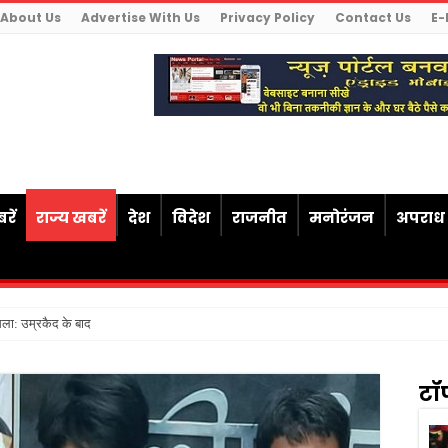
About Us
Advertise With Us
Privacy Policy
Contact Us
E-
रें
राज्य खबरें
देश
विदेश
राजनीत
मनोरंजन
अपराध
सला: उम्रकैद के बाद मृत्यु तक जेल में रखने
टॉ