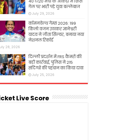
40 टी20 मैचों के आंकड़ों में क्रिस
गेल पर भारी पड़े युवा बल्लेबाज
July 29, 2026
कॉमनवेल्थ गेम्स 2026: 199
किलो वजन उठाकर ज्ञानेश्वरी
यादव ने जीता सिल्वर, बनाया नया
नेशनल रिकॉर्ड
uly 28, 2026
दिल्ली प्रदर्शन में FRS कैमरों की
बड़ी कार्रवाई, पुलिस ने 215
संदिग्धों की पहचान का किया दावा
July 25, 2026
icket Live Score