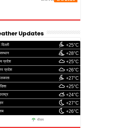
ather Updates
 दिल्ली
+25°C
जस्थान
+28°C
्य प्रदेश
+25°C
्तर प्रदेश
+26°C
ोलकाता
+27°C
डिशा
+25°C
ाराष्ट्र
+24°C
हार
+27°C
जाब
+26°C
मौसम