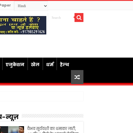
Paper
एजुकेशन
खेल
धर्म
हेल्थ
प-न्यूज़
वैभव सूर्यवंशी का धमाका जारी,