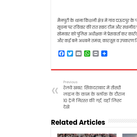
मैनपुरी के थाना किशनी क्षेत्र में गांव दाऊदपुर
सूचना पर रविवार की रात स्वाट टीम और स्थानीय प
सोमवार को पुलिस अधीक्षक ने प्रेसवार्ता कर कार्र
और कई बने अधबने तमंचा, कारतूस व उपकरण मिल
F
T
E
W
P
S
a
w
m
h
r
h
c
i
a
a
i
a
e
t
i
t
n
r
b
t
l
s
t
e
Previous
o
e
A
रेलवे खबर: सिकंदराबाद में तीसरी
o
r
p
लाइन के काम के ब्लॉक के दौरान
k
p
10 ट्रेनें निरस्त की गईं; यहाँ लिस्ट
देखें
Related Articles