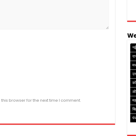
We
नई
रा
मध
उत
क
ओ
this browser for the next time I comment.
मह
बि
पं