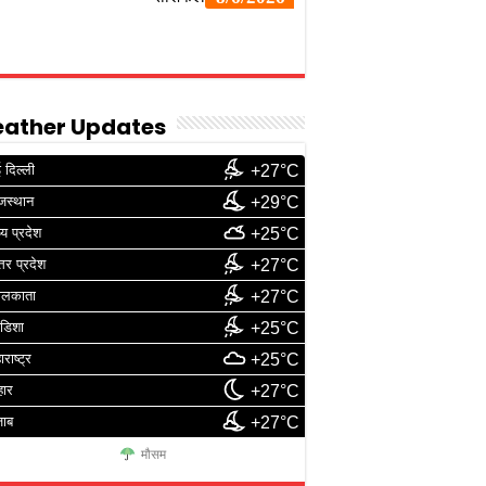
ather Updates
 दिल्ली
+27°C
जस्थान
+29°C
्य प्रदेश
+25°C
्तर प्रदेश
+27°C
ोलकाता
+27°C
डिशा
+25°C
ाराष्ट्र
+25°C
हार
+27°C
जाब
+27°C
मौसम