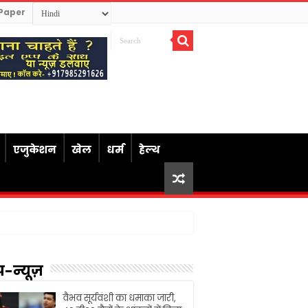
Paper
एजुकेशन
खेल
धर्म
हेल्थ
प-न्यूज़
वैभव सूर्यवंशी का धमाका जारी,