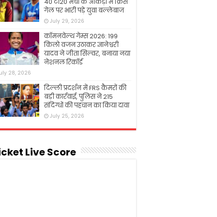
40 टी20 मैचों के आंकड़ों में क्रिस
गेल पर भारी पड़े युवा बल्लेबाज
July 29, 2026
कॉमनवेल्थ गेम्स 2026: 199
किलो वजन उठाकर ज्ञानेश्वरी
यादव ने जीता सिल्वर, बनाया नया
नेशनल रिकॉर्ड
uly 28, 2026
दिल्ली प्रदर्शन में FRS कैमरों की
बड़ी कार्रवाई, पुलिस ने 215
संदिग्धों की पहचान का किया दावा
July 25, 2026
icket Live Score