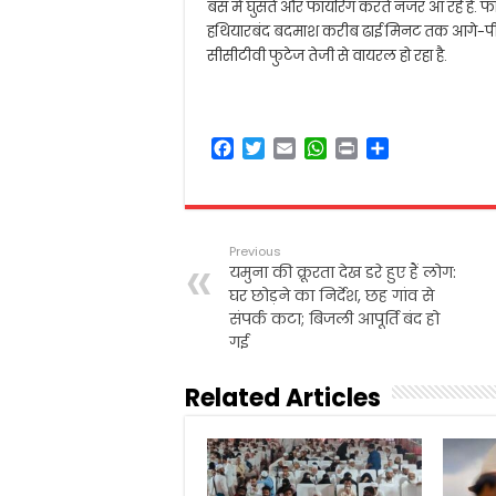
बस में घुसते और फायरिंग करते नजर आ रहे हैं. फाय
हथियारबंद बदमाश करीब ढाई मिनट तक आगे-पीछ
सीसीटीवी फुटेज तेजी से वायरल हो रहा है.
F
T
E
W
P
S
a
w
m
h
r
h
c
i
a
a
i
a
e
t
i
t
n
r
b
t
l
s
t
e
Previous
o
e
A
यमुना की क्रूरता देख डरे हुए हैं लोग:
o
r
p
घर छोड़ने का निर्देश, छह गांव से
k
p
संपर्क कटा; बिजली आपूर्ति बंद हो
गई
Related Articles