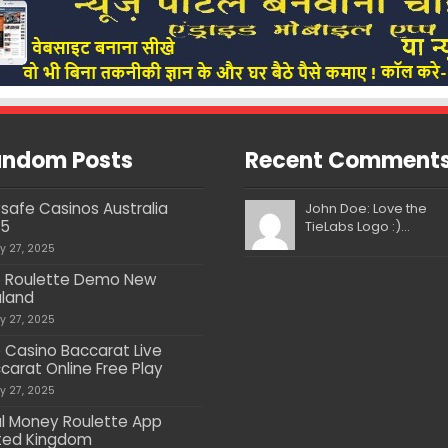
ndom Posts
Recent Comment
safe Casinos Australia
John Doe: Love the
25
TieLabs Logo :)...
ly 27, 2025
 Roulette Demo New
land
ly 27, 2025
e Casino Baccarat Live
carat Online Free Play
ly 27, 2025
l Money Roulette App
ted Kingdom