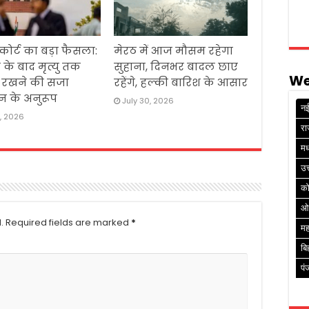
 कोर्ट का बड़ा फैसला:
मेरठ में आज मौसम रहेगा
 के बाद मृत्यु तक
सुहाना, दिनभर बादल छाए
We
ं रखने की सजा
रहेंगे, हल्की बारिश के आसार
न के अनुरूप
July 30, 2026
नई
1, 2026
रा
मध
उत
क
ओ
.
Required fields are marked
*
मह
बि
पं