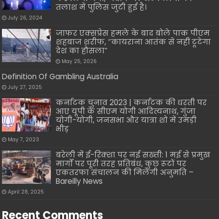
तलाश में पुलिस जुटी हुई है।
July 26, 2024
जाफर एक्सप्रेस हमले के बाद बोले पाक पीएम
शहबाज शरीफ, “कायराना आतंक से नहीं टूटेगा
देश का हौसला”
May 25, 2026
Definition Of Gambling Australia
July 27, 2025
कर्नाटक चुनाव 2023 | कर्नाटक की धरती पर
आए यूपी के सीएम योगी आदित्यनाथ, गुंजा
योगी-योगी, जनसभा और यात्रा शो में उमड़ी
भीड़
May 7, 2023
बरेली में ई-रिक्शा पर नई सख्ती: 1 मई से प्रमुख
मार्गों पर पूरी तरह प्रतिबंध, कुछ रूटों पर
एकतरफा संचालन की मिलेगी अनुमति –
Bareilly News
April 28, 2025
Recent Comments