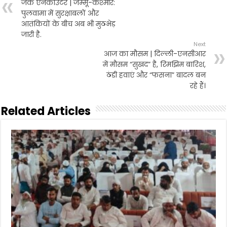
जेके एनकाउंटर | जम्मू-कश्मीर:
o
r
p
पुलवामा में सुरक्षाबलों और
k
p
आतंकियों के बीच अब भी मुठभेड़
जारी है.
Next
आज का मौसम | दिल्ली-एनसीआर
में मौसम “सुखद” है, रिमझिम बारिश,
ठंडी हवाएं और “फसना” बादल बन
रहे हैं।
Related Articles