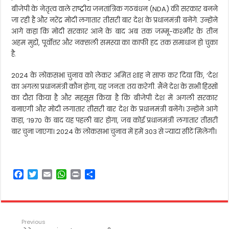
बीजेपी के नेतृत्व वाले राष्ट्रीय जनतांत्रिक गठबंधन (NDA) की सरकार बनने
जा रही है और नरेंद्र मोदी लगातार तीसरी बार देश के प्रधानमंत्री बनेंगे. उन्होंने
आगे कहा कि मोदी सरकार आने के बाद अब तक जम्मू-कश्मीर के तीन
अहम मुद्दों, पूर्वोत्तर और नक्सली समस्या का काफी हद तक समाधान हो चुका
है.
2024 के लोकसभा चुनाव को लेकर अमित शाह ने साफ कर दिया कि, ‘देश
का अगला प्रधानमंत्री कौन होगा, यह जनता तय करेगी. मैंने देश के सभी हिस्सों
का दौरा किया है और महसूस किया है कि बीजेपी देश में अगली सरकार
बनाएगी और मोदी लगातार तीसरी बार देश के प्रधानमंत्री बनेंगे। उन्होंने आगे
कहा, ‘1970 के बाद यह पहली बार होगा, जब कोई प्रधानमंत्री लगातार तीसरी
बार चुना जाएगा। 2024 के लोकसभा चुनाव में हमें 303 से ज्यादा सीटें मिलेंगी।
F
T
E
W
P
S
a
w
m
h
r
h
c
i
a
a
i
a
e
t
i
t
n
r
b
t
l
s
t
e
Previous
o
e
A