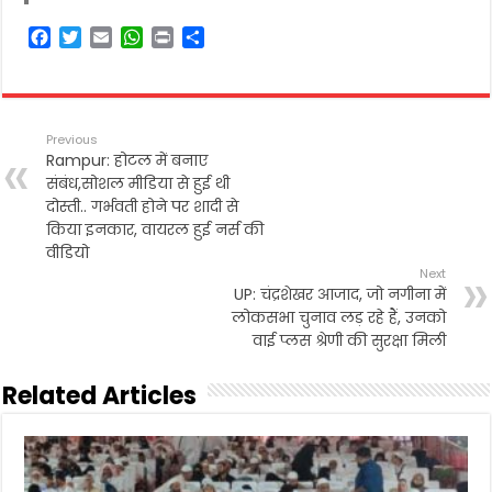
F
T
E
W
P
S
a
w
m
h
r
h
c
i
a
a
i
a
e
t
i
t
n
r
b
t
l
s
t
e
Previous
o
e
A
Rampur: होटल में बनाए
o
r
p
संबंध,सोशल मीडिया से हुई थी
k
p
दोस्ती.. गर्भवती होने पर शादी से
किया इनकार, वायरल हुई नर्स की
वीडियो
Next
UP: चंद्रशेखर आजाद, जो नगीना में
लोकसभा चुनाव लड़ रहे हैं, उनको
वाई प्लस श्रेणी की सुरक्षा मिली
Related Articles