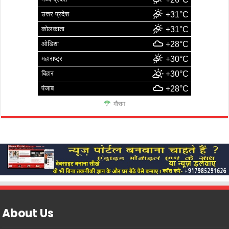
उत्तर प्रदेश
+31°C
कोलकाता
+31°C
ओडिशा
+28°C
महाराष्ट्र
+30°C
बिहार
+30°C
पंजाब
+28°C
मौसम
About Us