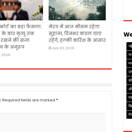
 कोर्ट का बड़ा फैसला:
मेरठ में आज मौसम रहेगा
We
 के बाद मृत्यु तक
सुहाना, दिनभर बादल छाए
ं रखने की सजा
रहेंगे, हल्की बारिश के आसार
नई
न के अनुरूप
July 30, 2026
रा
1, 2026
मध
उत
क
ओ
मह
.
Required fields are marked
*
बि
पं