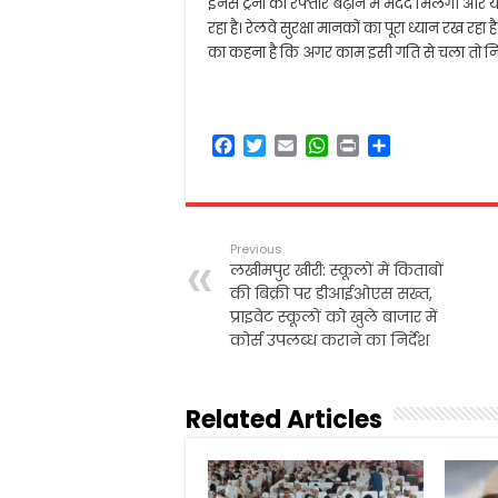
इनसे ट्रेनों की रफ्तार बढ़ाने में मदद मिलेगी और
रहा है। रेलवे सुरक्षा मानकों का पूरा ध्यान रख रहा
का कहना है कि अगर काम इसी गति से चला तो निर्ध
F
T
E
W
P
S
a
w
m
h
r
h
c
i
a
a
i
a
e
t
i
t
n
r
b
t
l
s
t
e
Previous
o
e
A
लखीमपुर खीरी: स्कूलों में किताबों
o
r
p
की बिक्री पर डीआईओएस सख्त,
k
p
प्राइवेट स्कूलों को खुले बाजार में
कोर्स उपलब्ध कराने का निर्देश
Related Articles