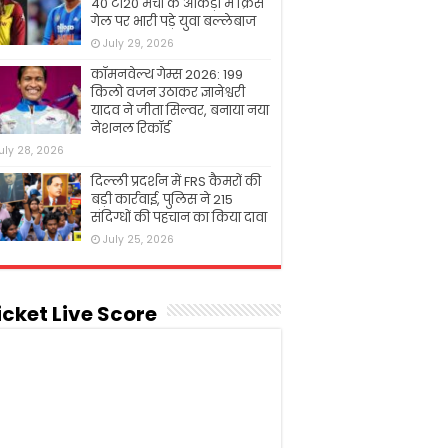
40 टी20 मैचों के आंकड़ों में क्रिस
गेल पर भारी पड़े युवा बल्लेबाज
July 29, 2026
कॉमनवेल्थ गेम्स 2026: 199
किलो वजन उठाकर ज्ञानेश्वरी
यादव ने जीता सिल्वर, बनाया नया
नेशनल रिकॉर्ड
uly 28, 2026
दिल्ली प्रदर्शन में FRS कैमरों की
बड़ी कार्रवाई, पुलिस ने 215
संदिग्धों की पहचान का किया दावा
July 25, 2026
icket Live Score