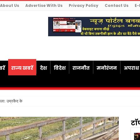
About Us
Advertise With Us
Privacy Policy
Contact Us
E-
रें
राज्य खबरें
देश
विदेश
राजनीत
मनोरंजन
अपराध
सला: उम्रकैद के बाद मृत्यु तक जेल में रख
टॉ