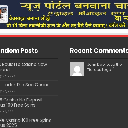
ndom Posts
Recent Comment
s Roulette Casino New
John Doe: Love the
land
TieLabs Logo :)...
ly 27, 2025
e Under The Sea Casino
ly 27, 2025
8 Casino No Deposit
us 100 Free Spins
ly 27, 2025
le Casino 100 Free Spins
us 2025