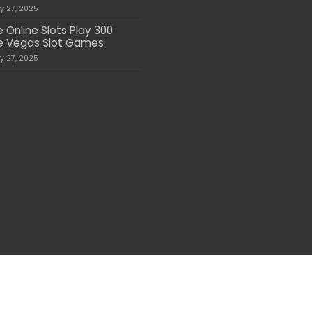
ly 27, 2025
e Online Slots Play 300
e Vegas Slot Games
ly 27, 2025
A