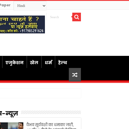
Paper
एजुकेशन
खेल
धर्म
हेल्थ
प-न्यूज़
वैभव सूर्यवंशी का धमाका जारी,