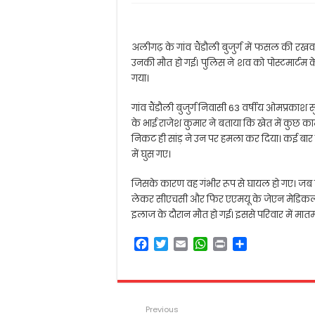
अलीगढ़ के गांव चैंडौली बुजुर्ग में फसल की र
उनकी मौत हो गई। पुलिस ने शव को पोस्टमार्टम क
गया।
गांव चैंडौली बुजुर्ग निवासी 63 वर्षीय ओमप्रका
के भाई राजेश कुमार ने बताया कि खेत में कुछ क
निकट ही सांड़ ने उन पर हमला कर दिया। कई बार 
में घुस गए।
जिसके कारण वह गंभीर रूप से घायल हो गए। जब पर
लेकर सीएचसी और फिर एएमयू के जेएन मेडिकल 
इलाज के दौरान मौत हो गई। इससे परिवार में मात
F
T
E
W
P
S
a
w
m
h
r
h
c
i
a
a
i
a
e
t
i
t
n
r
b
t
l
s
t
e
Previous
o
e
A