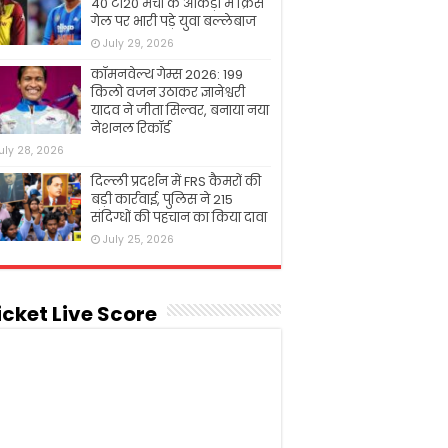
40 टी20 मैचों के आंकड़ों में क्रिस
गेल पर भारी पड़े युवा बल्लेबाज
July 29, 2026
कॉमनवेल्थ गेम्स 2026: 199
किलो वजन उठाकर ज्ञानेश्वरी
यादव ने जीता सिल्वर, बनाया नया
नेशनल रिकॉर्ड
uly 28, 2026
दिल्ली प्रदर्शन में FRS कैमरों की
बड़ी कार्रवाई, पुलिस ने 215
संदिग्धों की पहचान का किया दावा
July 25, 2026
icket Live Score