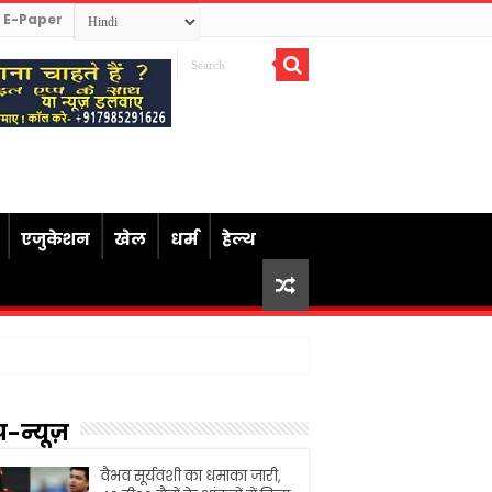
E-Paper
एजुकेशन
खेल
धर्म
हेल्थ
प-न्यूज़
वैभव सूर्यवंशी का धमाका जारी,