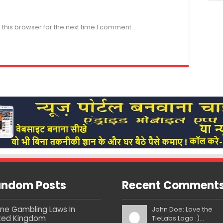
this browser for the next time I comment.
ndom Posts
Recent Comment
ine Gambling Laws In
John Doe: Love the
ted Kingdom
TieLabs Logo :)...