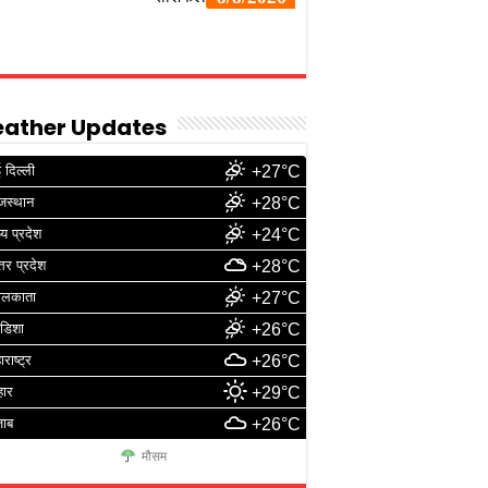
ather Updates
 दिल्ली
+27°C
जस्थान
+28°C
्य प्रदेश
+24°C
्तर प्रदेश
+28°C
ोलकाता
+27°C
डिशा
+26°C
ाराष्ट्र
+26°C
हार
+29°C
जाब
+26°C
मौसम