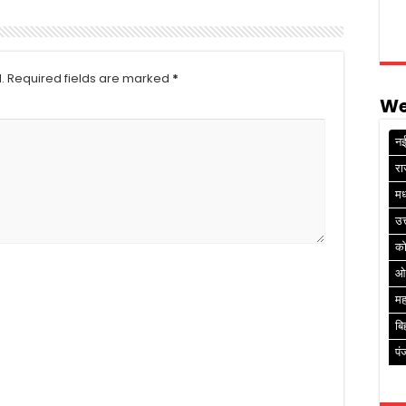
.
Required fields are marked
*
We
नई
रा
मध
उत
क
ओ
मह
बि
पं