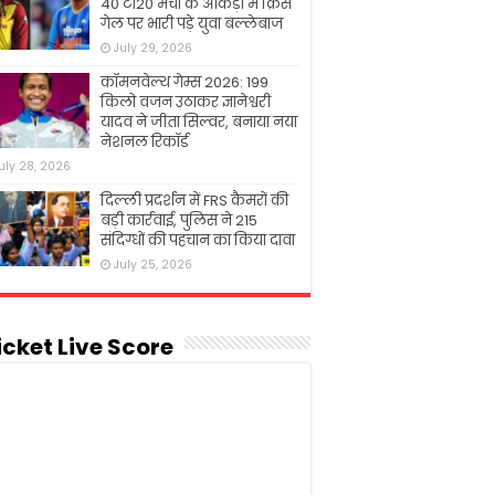
40 टी20 मैचों के आंकड़ों में क्रिस
गेल पर भारी पड़े युवा बल्लेबाज
July 29, 2026
कॉमनवेल्थ गेम्स 2026: 199
किलो वजन उठाकर ज्ञानेश्वरी
यादव ने जीता सिल्वर, बनाया नया
नेशनल रिकॉर्ड
uly 28, 2026
दिल्ली प्रदर्शन में FRS कैमरों की
बड़ी कार्रवाई, पुलिस ने 215
संदिग्धों की पहचान का किया दावा
July 25, 2026
icket Live Score