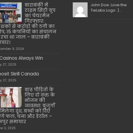
बाराबंकी में
John Doe: Love the
टाइम सिटी ग्रुप
TieLabs Logo :)...
का चेयरमैन
गिरफ्तार:
ेशकों से करोड़ों की ठगी का
प, 15 कंपनियों का संचालन
रचा था जाल – बाराबंकी
चार।
cember 9, 2024
Casinos Always Win
ly 27, 2025
osit Skrill Canada
ly 27, 2025
बाढ़ पीड़ितों के
लिए दो वक्त के
भोजन की
व्यवस्था: बुजुर्गों
मिलेगा दूध, बच्चों को दिए
ंगे फल, चना और डेटॉल –
पुर समाचार
ne 3, 2025