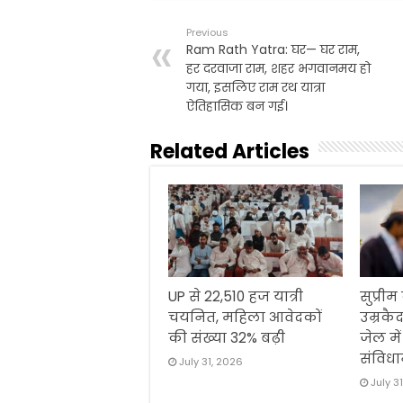
e
t
i
t
n
r
b
t
l
s
t
e
Previous
o
e
A
Ram Rath Yatra: घर— घर राम,
o
r
p
हर दरवाजा राम, शहर भगवानमय हो
k
p
गया, इसलिए राम रथ यात्रा
ऐतिहासिक बन गई।
Related Articles
UP से 22,510 हज यात्री
सुप्रीम
चयनित, महिला आवेदकों
उम्रकैद
की संख्या 32% बढ़ी
जेल मे
संविधा
July 31, 2026
July 3