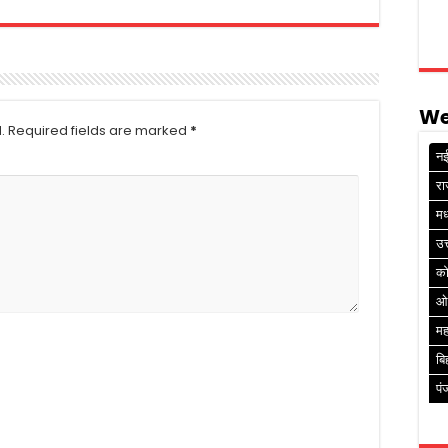
We
.
Required fields are marked
*
नई
रा
मध
उत
क
ओ
मह
बि
पं