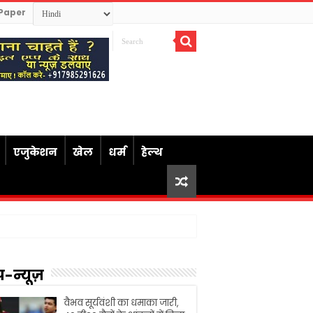
Paper
एजुकेशन
खेल
धर्म
हेल्थ
प-न्यूज़
वैभव सूर्यवंशी का धमाका जारी,