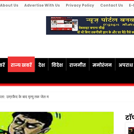
About Us
Advertise With Us
Privacy Policy
Contact Us
E-
रें
राज्य खबरें
देश
विदेश
राजनीत
मनोरंजन
अपराध
ैसला: उम्रकैद के बाद मृत्यु तक जेल में रखने की सजा संव
टॉ