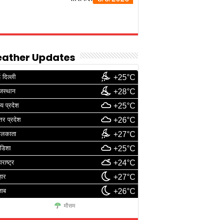
ather Updates
 दिल्ली
+25°C
जस्थान
+28°C
्य प्रदेश
+25°C
्तर प्रदेश
+26°C
ोलकाता
+27°C
डिशा
+25°C
ाराष्ट्र
+24°C
हार
+27°C
जाब
+26°C
मौसम