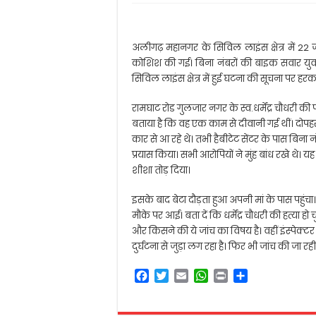
अलीगढ़ महानगर के सिविल लाइंस क्षेत्र में 22 ज
कोशिश की गई। बिना नंबरों की बाइक सवार युवको
सिविल लाइंस क्षेत्र में हुई घटना की सूचना पर हरक
रामघाट रोड गुलजार नगर के स्व.धर्मेंद्र चौधरी की प
बताया है कि वह एक काम से दीवानी गई थीं। दोपहर 
कार से आ रहे थे। तभी हैबीटेट सेंटर के पास बिना 
प्रयास किया। सभी आरोपियों ने मुंह बांध रखे थे।
शीशा तोड़ दिया।
इसके बाद बेटा दौड़ता हुआ अपनी मां के पास पहुंचा
मौके पर आई। बता दें कि धर्मेंद्र चौधरी की हत्या हो
और किसने की ये जांच का विषय है। वहीं इंस्पेक्
दुर्घटना से जुड़ा लग रहा है। फिर भी जांच की जा रही
F
T
E
W
P
S
a
w
m
h
r
h
c
i
a
a
i
a