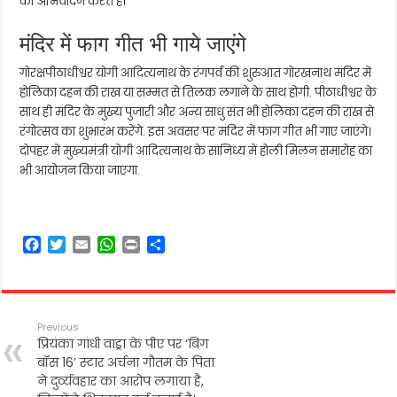
का अभिवादन करते हैं।
मंदिर में फाग गीत भी गाये जाएंगे
गोरक्षपीठाधीश्वर योगी आदित्यनाथ के रंगपर्व की शुरुआत गोरखनाथ मंदिर में
होलिका दहन की राख या सम्मत से तिलक लगाने के साथ होगी. पीठाधीश्वर के
साथ ही मंदिर के मुख्य पुजारी और अन्य साधु संत भी होलिका दहन की राख से
रंगोत्सव का शुभारंभ करेंगे. इस अवसर पर मंदिर में फाग गीत भी गाए जाएंगे।
दोपहर में मुख्यमंत्री योगी आदित्यनाथ के सानिध्य में होली मिलन समारोह का
भी आयोजन किया जाएगा.
F
T
E
W
P
S
a
w
m
h
r
h
c
i
a
a
i
a
e
t
i
t
n
r
b
t
l
s
t
e
Previous
o
e
A
प्रियंका गांधी वाड्रा के पीए पर ‘बिग
o
r
p
बॉस 16’ स्टार अर्चना गौतम के पिता
k
p
ने दुर्व्यवहार का आरोप लगाया है,