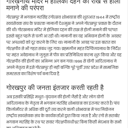
गोरखनाथ मंदिर में होलिका दहन की राख से होली
मनाने की परंपरा
गोरखपुर में भगवान नरसिंह रंगोत्सव शोभायात्रा की शुरुआत 1944 में राष्ट्रीय
स्वयंसेवक संघ के प्रचारक नानाजी देशमुख ने अपने गोरखपुर प्रवास के दौरान
की थी। गोरखनाथ मंदिर में होलिका दहन की राख से होली मनाने की परंपरा
इससे बहुत पहले से चली आ रही थी। नानाजी का यह अभियान होली के अवसर
पर अपशब्दों को दूर करने के लिए था। नानाजी के आग्रह पर इस बारात का
गोरक्षपीठ से भी गहरा संबंध जुड़ गया। ब्रह्मलीन महंत दिग्विजयनाथ के निर्देश
पर महंत अवेद्यनाथ ने जुलूस में पीठ का प्रतिनिधित्व करना शुरू किया और यह
गोरक्षपीठ की होली का अभिन्न अंग बन गया। 1996 से योगी आदित्यनाथ ने
अपने नेतृत्व में इसे गोरखपुर ही नहीं बल्कि पूरे पूर्वी उत्तर प्रदेश में सामाजिक
समरसता का विशेष पर्व बना दिया है.
गोरखपुर की जनता इंतजार करती रहती है
अब इसकी प्रसिद्धि मथुरा-वृंदावन की होली जैसी है और लोग योगी
आदित्यनाथ के नेतृत्व में भगवान नरसिंह शोभायात्रा का इंतजार करते हैं। पांच
किलोमीटर से अधिक की दूरी तय करने वाली शोभायात्रा में पथ नियोजन
राष्ट्रीय स्वयंसेवक संघ के कार्यकर्ताओं द्वारा किया जाता है और रंगों से सराबोर
भगवान नरसिंह के रथ पर सवार गोरक्षपीठाधीश्वर बिना किसी भेदभाव के सभी