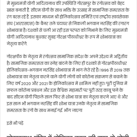
में मुख्यमंत्री योगी आदित्यनाथ की उपस्थिति गोरखपुर के रंगोत्सव को बेहद
खास बनाती है. सीएम योगी के साथ भक्ति के उत्साह में सामाजिक समरसता के
रंग बरस रहे हैं. इसका माध्यम श्री होलिकोत्सव समिति एवं राष्ट्रीय स्वयंसेवक
संघ (आरएसएस) के बैनर तले घंटाघर से निकली भगवान नरसिंह की रंगारंग
शोभायात्रा है। दशकों से चली आ रही इस परंपरा को निभाने के लिए मुख्यमंत्री
योगी आदित्यनाथ बुधवार सुबह गोरक्षा पीठाधीश्वर के रूप में शोभायात्रा का
नेतृत्व करेंगे.
गोरक्षपीठ के नेतृत्व में रंगोत्सव सामाजिक संदेश के अपने उद्देश्य में अद्वितीय
है। सामाजिक समरसता का स्नेह बांटने के लिए ही दशकों से गोरक्षपीठाधीश्वर
होलिकोत्सव-भगवान नरसिंह शोभायात्रा में भाग लेते रहे हैं। 1996 से 2019 तक
शोभायात्रा का नेतृत्व करने वाले योगी लोगों को कोरोना संक्रमण से बचाने के
लिए वर्ष 2020 और 2021 के होलिकोत्सव में शामिल नहीं हुए। पूरी दुनिया में
सफल कोरोना प्रबंधन और इस वैश्विक महामारी पर पूरी तरह काबू पाने के
बाद सीएम योगी पिछले साल फिर से शोभा यात्रा का नेतृत्व करने आए थे और
इस साल भी भगवान नरसिंह की शोभा यात्रा उनके नेतृत्व में सामाजिक
समरसता के रंगों के साथ मनाई गई. भीग जाएगा
इसे भी पढ़ें