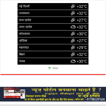
नई दिल्ली
+32°C
राजस्थान
+32°C
मध्य प्रदेश
+27°C
उत्तर प्रदेश
+32°C
कोलकाता
+30°C
ओडिशा
+27°C
महाराष्ट्र
+29°C
बिहार
+32°C
पंजाब
+30°C
मौसम