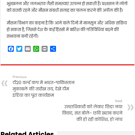
भूस्खलन और जलभराव जैसी समस्याएं उत्पन्न हो सकती हैं। प्रशासन ने लोगों
को सतर्क रहने और मौसम संबंधी सलाह का पालन करने की अपील की है।
मौसम विभाग का कहना है कि आने वाले दिनों में मानसून और अधिक सक्रिय
हो सकता है, जिससे देश के कई हिस्सों में बारिश की गतिविधियां बढ़ने की
संभावना बनी रहेगी।
F
T
E
W
P
S
a
w
m
h
r
h
c
i
a
a
i
a
e
t
i
t
n
r
b
t
l
s
t
e
Previous
o
e
A
टी20 वर्ल्ड कप में भारत-पाकिस्तान
o
r
p
मुकाबले की तारीख तय, देखें टीम
k
p
इंडिया का पूरा कार्यक्रम
Next
उत्तराधिकारी को लेकर छिड़ा नया
विवाद, संत बोले- छवि खराब करने
की हो रही कोशिश, हो जांच
Related Articles