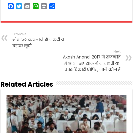
F
T
E
W
P
S
a
w
m
h
r
h
c
i
a
a
i
a
e
t
i
t
n
r
b
t
l
s
t
e
Previous
o
e
A
मोबाइल व्यवसायी से नकदी व
o
r
p
बाइक लूटी
k
p
Next
Akash Anand: 2017 में राजनीति
में आया, छह साल में मायावती का
उत्तराधिकारी घोषित, जानें कौन हैं
Related Articles