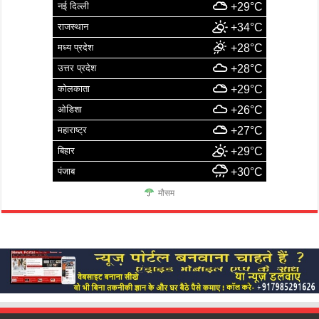
नई दिल्ली
+29°C
राजस्थान
+34°C
मध्य प्रदेश
+28°C
उत्तर प्रदेश
+28°C
कोलकाता
+29°C
ओडिशा
+26°C
महाराष्ट्र
+27°C
बिहार
+29°C
पंजाब
+30°C
मौसम