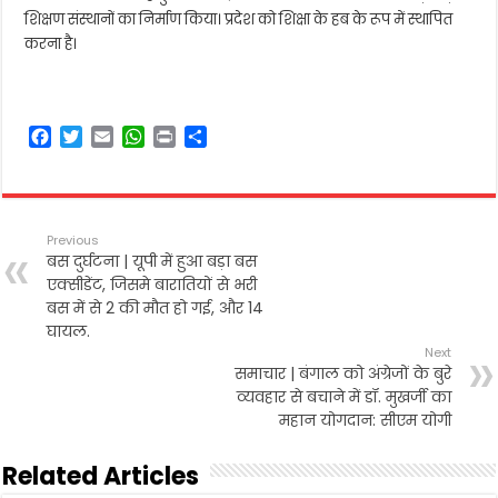
शिक्षण संस्थानों का निर्माण किया। प्रदेश को शिक्षा के हब के रूप में स्थापित
करना है।
F
T
E
W
P
S
a
w
m
h
r
h
c
i
a
a
i
a
e
t
i
t
n
r
b
t
l
s
t
e
Previous
o
e
A
बस दुर्घटना | यूपी में हुआ बड़ा बस
o
r
p
एक्सीडेंट, जिसमे बारातियों से भरी
k
p
बस में से 2 की मौत हो गई, और 14
घायल.
Next
समाचार | बंगाल को अंग्रेजों के बुरे
व्यवहार से बचाने में डॉ. मुखर्जी का
महान योगदान: सीएम योगी
Related Articles