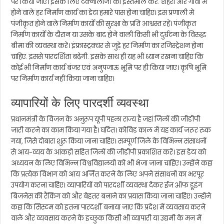
पर किया जाए। इसके लिए टेक्नोलॉजी का इस्तेमाल करें. शहरों और गांवों में
होने वाले हर निर्माण कार्य का डेटा हमारे पास होना चाहिए। इस प्रणाली में
पंजीकृत होने वाले निर्माण कार्यों की सुरक्षा के प्रति आश्वस्त रहें। पंजीकृत
निर्माण कार्यों के दौरान या उसके बाद होने वाली किसी भी दुर्घटना के विरुद्ध
बीमा की व्यवस्था करें। इंफ्रास्ट्रक्चर से जुड़े हर निर्माण का रजिस्ट्रेशन होना
चाहिए. इससे पारदर्शिता बढ़ेगी. इसके साथ ही यह भी ध्यान रखना चाहिए कि
कोई भी निर्माण कार्य बंजर एवं अनुपजाऊ भूमि पर ही किया जाए। कृषि भूमि
पर निर्माण कार्य नहीं किया जाना चाहिए।
व्यापारियों के लिए पारदर्शी व्यवस्था
प्रधानमंत्री के विजन के अनुरूप यूपी पहला राज्य है जहां जिलों की जीडीपी
जारी करने का काम किया गया है। घटित। कोविड काल में यह कार्य जरूर रुक
गया, जिसे दोबारा शुरू किया जाना चाहिए। सम्पूर्ण जिले के विभिन्न संसाधनों
से आय-व्यय के आंकड़ों सहित जिलों की जीडीपी प्रकाशित करें। इस डेटा को
अध्ययन के लिए विभिन्न विश्वविद्यालयों को भी भेजा जाना चाहिए। उन्होंने कहा
कि प्रत्येक विभाग को आय अर्जित करने के लिए अपने संसाधनों का भरपूर
उपयोग करना चाहिए। व्यापारियों को पारदर्शी व्यवस्था देकर ईज ऑफ डूइंग
बिजनेस की रैंकिंग को और बेहतर बनाने का प्रयास किया जाना चाहिए। उन्होंने
कहा कि सिस्टम को इतना पारदर्शी बनाया जाए कि प्रदेश में व्यवसाय करने
वाले और व्यवसाय करने के इच्छुक किसी भी व्यापारी या उद्यमी के मन में