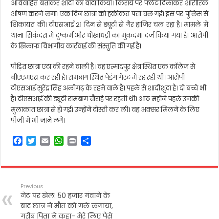
अविवाहित बताकर शादी का वादा किया। किराये पर फ्लैट दिलाकर शारीरिक
शोषण करने लगा। एक दिन छात्रा को हकीकत पता चल गई। इस पर पुलिस से
शिकायत की। टीएसआई 21 दिन से ड्यूटी से गैर हाजिर चल रहा है। मामले में
थाना सिकंदरा में दुष्कर्म और धोखाधड़ी का मुकदमा दर्ज किया गया है। आरोपी
के खिलाफ विभागीय कार्रवाई की संस्तुति की गई है।
पीड़ित छात्रा एटा की रहने वाली है। वह एत्मादपुर क्षेत्र स्थित एक कॉलेज से
बीएएमएस कर रही है। रामबाग स्थित पेइंग गेस्ट में रह रही थी। आरोपी
टीएसआई सुरेंद्र सिंह अलीगढ़ के रहने वाले हैं। पहले से शादीशुदा है। दो बच्चे भी
हैं। टीएसआई की ड्यूटी रामबाग चौराहे पर रहती थी। आठ महीने पहले उनकी
मुलाकात छात्रा से हो गई। उन्होंने दोस्ती कर ली। वह अक्सर मिलने के लिए
पीजी में भी जाने लगे।
F
T
E
W
P
S
a
w
m
h
r
h
c
i
a
a
i
a
e
t
i
t
n
r
b
t
l
s
t
e
Previous
o
e
A
नेट पर खेल: 50 हजार गंवाने के
o
r
p
बाद छात्र ने मौत को गले लगाया,
k
p
गरीब पिता ने कहा- मेरे लिए पैसे