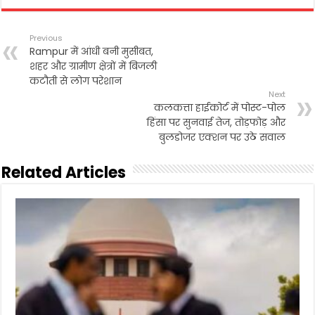
c
i
a
a
i
a
e
t
i
t
n
r
b
t
l
s
t
e
Previous
o
e
A
Rampur में आंधी बनी मुसीबत,
o
r
p
शहर और ग्रामीण क्षेत्रों में बिजली
k
p
कटौती से लोग परेशान
Next
कलकत्ता हाईकोर्ट में पोस्ट-पोल
हिंसा पर सुनवाई तेज, तोड़फोड़ और
बुलडोजर एक्शन पर उठे सवाल
Related Articles