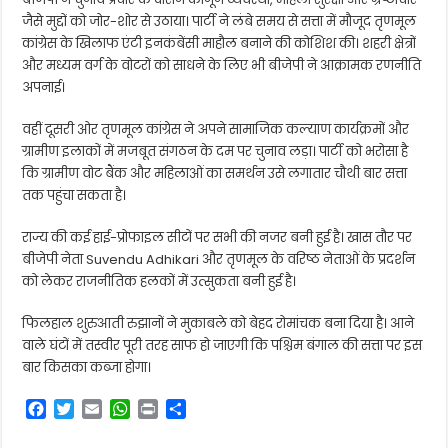
जैसे मुद्दों को जोर-शोर से उठाया। पार्टी ने लंबे समय से सत्ता में मौजूद तृणमूल
कांग्रेस के खिलाफ एंटी इनकंबेंसी माहौल बनाने की कोशिश की। शहरी क्षेत्रों
और मध्यम वर्ग के वोटरों को साधने के लिए भी बीजेपी ने आक्रामक रणनीति
अपनाई।
वहीं दूसरी ओर तृणमूल कांग्रेस ने अपने सामाजिक कल्याण कार्यक्रमों और
ग्रामीण इलाकों में मजबूत संगठन के दम पर चुनाव लड़ा। पार्टी को भरोसा है
कि ग्रामीण वोट बैंक और महिलाओं का समर्थन उसे लगातार चौथी बार सत्ता
तक पहुंचा सकता है।
राज्य की कई हाई-प्रोफाइल सीटों पर सभी की नजर बनी हुई है। खास तौर पर
बीजेपी नेता
Suvendu Adhikari
और तृणमूल के वरिष्ठ नेताओं के प्रदर्शन
को लेकर राजनीतिक हलकों में उत्सुकता बनी हुई है।
फिलहाल शुरुआती रुझानों ने मुकाबले को बेहद रोमांचक बना दिया है। आने
वाले घंटों में तस्वीर पूरी तरह साफ हो जाएगी कि पश्चिम बंगाल की सत्ता पर इस
बार किसका कब्जा होगा।
F
T
E
W
P
S
a
w
m
h
r
h