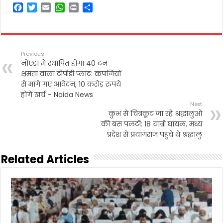
F
T
E
W
P
S
a
w
m
h
r
h
c
i
a
a
i
a
e
t
i
t
n
r
b
t
l
s
t
e
Previous
o
e
A
नोएडा में स्थापित होगा 40 टन
o
r
p
क्षमता वाला टीपीडी प्लांट: कंपनियों
k
p
से मांगे गए आवेदन, 10 करोड़ रुपये
होंगे खर्च – Noida News
Next
कुंभ से चित्रकूट जा रहे श्रद्धालुओं
की बस पलटी: 18 यात्री घायल, मध्य
प्रदेश से प्रयागराज पहुंचे थे श्रद्धालु
Related Articles