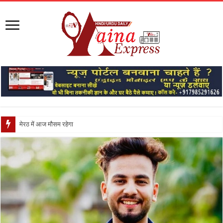
मेरठ में आज मौसम रहेगा सुहाना, दिनभर बादल छाए