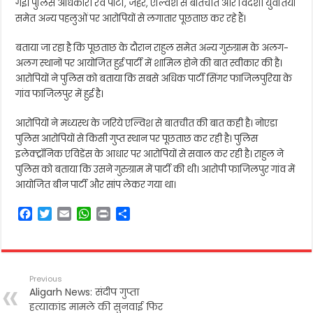
गई। पुलिस अधिकारी रेव पार्टी, जहर, एल्विश से बातचीत और विदेशी युवतियों
समेत अन्य पहलुओं पर आरोपियों से लगातार पूछताछ कर रहे हैं।
बताया जा रहा है कि पूछताछ के दौरान राहुल समेत अन्य गुरुग्राम के अलग-
अलग स्थानों पर आयोजित हुई पार्टी में शामिल होने की बात स्वीकार की है।
आरोपियों ने पुलिस को बताया कि सबसे अधिक पार्टी सिंगर फाजिलपुरिया के
गांव फाजिलपुर में हुई है।
आरोपियों ने मध्यस्थ के जरिये एल्विश से बातचीत की बात कही है। नोएडा
पुलिस आरोपियों से किसी गुप्त स्थान पर पूछताछ कर रही है। पुलिस
इलेक्ट्रॉनिक एविडेंस के आधार पर आरोपियों से सवाल कर रही है। राहुल ने
पुलिस को बताया कि उसने गुरुग्राम में पार्टी की थी। आरोपी फाजिलपुर गांव में
आयोजित बीन पार्टी और सांप लेकर गया था।
F
T
E
W
P
S
a
w
m
h
r
h
c
i
a
a
i
a
e
t
i
t
n
r
b
t
l
s
t
e
Previous
o
e
A
Aligarh News: संदीप गुप्ता
o
r
p
हत्याकांड मामले की सुनवाई फिर
k
p