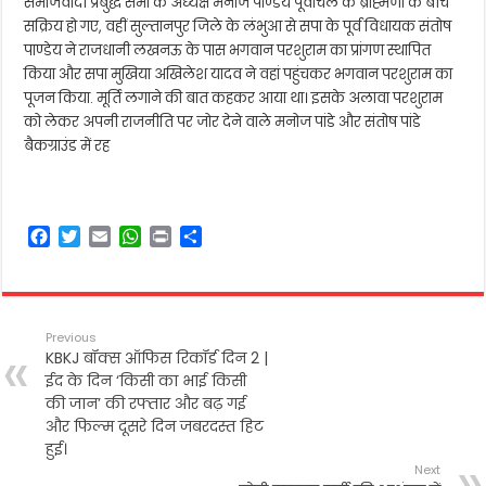
समाजवादी प्रबुद्ध सभा के अध्यक्ष मनोज पाण्डेय पूर्वांचल के ब्राह्मणों के बीच
सक्रिय हो गए, वहीं सुल्तानपुर जिले के लंभुआ से सपा के पूर्व विधायक संतोष
पाण्डेय ने राजधानी लखनऊ के पास भगवान परशुराम का प्रांगण स्थापित
किया और सपा मुखिया अखिलेश यादव ने वहां पहुंचकर भगवान परशुराम का
पूजन किया. मूर्ति लगाने की बात कहकर आया था। इसके अलावा परशुराम
को लेकर अपनी राजनीति पर जोर देने वाले मनोज पांडे और संतोष पांडे
बैकग्राउंड में रह
F
T
E
W
P
S
a
w
m
h
r
h
c
i
a
a
i
a
e
t
i
t
n
r
b
t
l
s
t
e
Previous
o
e
A
KBKJ बॉक्स ऑफिस रिकॉर्ड दिन 2 |
o
r
p
ईद के दिन ‘किसी का भाई किसी
k
p
की जान’ की रफ्तार और बढ़ गई
और फिल्म दूसरे दिन जबरदस्त हिट
हुई।
Next