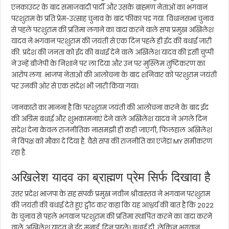
एनकाउंटर के बाद समाजवादी पार्टी और उसके ब्राह्मण नेताओं का भगवान
परशुराम के प्रति प्रेम-उत्साह चुनाव के बाद फीका पड़ गया. विधानसभा चुनाव
से पहले परशुराम की प्रतिमा लगाने का वादा करने वाले सपा प्रमुख अखिलेश
यादव ने भगवान परशुराम की जयंती से एक दिन पहले ही ईद की बधाई जारी
की. प्रदेश की जनता को ईद की बधाई देने वाले अखिलेश यादव की इसी चुप्पी
ने उन्हें बीजेपी के निशाने पर ला दिया और उन पर मुस्लिम तुष्टिकरण का
आरोप लगा. भाजपा नेताओं की आलोचना के बाद शनिवार को परशुराम जयंती
पर उनकी ओर से एक संदेश भी जारी किया गया।
जानकारों का मानना ​​है कि परशुराम जयंती की आलोचना करने के बाद ईद
की अग्रिम बधाई और शुभकामनाएं देने वाले अखिलेश यादव ने अगले दिन
संदेश देना केवल राजनीतिक नासमझी ही कही जाएगी, फिलहाल अखिलेश
ने विपक्ष को मौका दे दिया है. वैसे सपा की राजनीति का एजेंडा MY समीकरण
रहा है.
अखिलेश यादव का ब्राह्मण प्रेम सिर्फ दिखावा है
उत्तर प्रदेश भाजपा के सह संपर्क प्रमुख नवीन श्रीवास्तव ने भगवान परशुराम
की जयंती की बधाई देते हुए ट्वीट कर कहा कि यह आश्चर्य की बात है कि 2022
के चुनाव से पहले भगवान परशुराम की प्रतिमा स्थापित करने का वादा करने
वाले अखिलेश यादव ने ईद मनाई. दिन पहले। बधाई दी, लेकिन भगवान