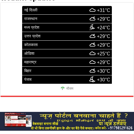
नई दिल्ली
+31°C
राजस्थान
+29°C
मध्य प्रदेश
+24°C
उत्तर प्रदेश
+29°C
कोलकाता
+29°C
ओडिशा
+25°C
महाराष्ट्र
+29°C
बिहार
+30°C
पंजाब
+30°C
मौसम