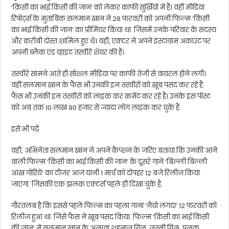
‘किसी का भाई किसी की जान’ को लेकर काफी सुर्खियों में हैं। वहीं मीडिया
रिपोर्ट्स के मुताबिक सलमान खान ने 28 फरवरी को अपनी फिल्म ‘किसी
का भाई किसी की जान’ का प्रीमियर किया था. जिसमें उनके परिवार के सदस्य
और करीबी दोस्त शामिल हुए थे। वहीं, एक्टर ने अपने इंस्टाग्राम अकाउंट पर
अपनी ब्लैक एंड व्हाइट तस्वीरें शेयर की हैं।
तस्वीरें सामने आते ही सोशल मीडिया पर काफी तेजी से वायरल होने लगीं।
वहीं सलमान खान के फैंस भी उनकी इन तस्वीरों को खूब पसंद कर रहे हैं.
फैंस भी उनकी इन तस्वीरों को लाइक कर कमेंट कर रहे हैं। उनके इस पोस्ट
को अब तक 10 लाख 90 हजार से ज्यादा लोग लाइक कर चुके हैं.
इसे भी पढ़ें
वहीं, अभिनेता सलमान खान ने अपने कैप्शन के जरिए बताया कि उनकी आने
वाली फिल्म ‘किसी का भाई किसी की जान’ के दूसरे गाने ‘बिल्ली बिल्ली
आंख गोरिये’ का टीजर आज यानी 1 मार्च को दोपहर 12 बजे रिलीज किया
जाएगा. जिसकी एक झलक एक्टर्स पहले ही दिखा चुके हैं.
गौरतलब है कि इससे पहले फिल्म का पहला गाना ‘नैयो लगदा’ 12 फरवरी को
रिलीज हुआ था. जिसे फैंस ने खूब पसंद किया. फिल्म ‘किसी का भाई किसी
की जान’ में सलमान खान के अलावा शहनाज गिल, जस्सी गिल, पलक