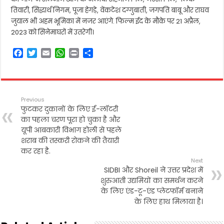
तिवारी, सिद्धार्थ निगम, पूजा हेगड़े, वेंकटेश दग्गुबाती, जगपति बाबू और राघव
जुयाल भी अहम भूमिका में नजर आएंगे. फिल्म ईद के मौके पर 21 अप्रैल,
2023 को सिनेमाघरों में उतरेगी।
F
T
E
W
P
S
a
w
m
h
r
h
c
i
a
a
i
a
e
t
i
t
n
r
b
t
l
s
t
e
Previous
o
e
A
फुटकर दुकानों के लिए ई-लॉटरी
o
r
p
का पहला चरण पूरा हो चुका है और
k
p
यूपी आबकारी विभाग होली से पहले
शराब की तस्करी रोकने की तैयारी
कर रहा है.
Next
SIDBI और Shoreil ने उत्तर प्रदेश में
शुरुआती उद्यमियों का समर्थन करने
के लिए एंड-टू-एंड प्लेटफॉर्म बनाने
के लिए हाथ मिलाया है।