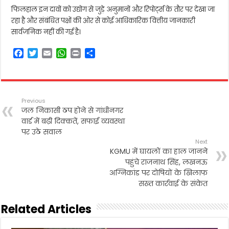
फिलहाल इन दावों को उद्योग से जुड़े अनुमानों और रिपोर्ट्स के तौर पर देखा जा
रहा है और संबंधित पक्षों की ओर से कोई आधिकारिक वित्तीय जानकारी
सार्वजनिक नहीं की गई है।
F
T
E
W
P
S
a
w
m
h
r
h
c
i
a
a
i
a
e
t
i
t
n
r
b
t
l
s
t
e
Previous
o
e
A
जल निकासी ठप होने से गांधीनगर
o
r
p
वार्ड में बढ़ी दिक्कतें, सफाई व्यवस्था
k
p
पर उठे सवाल
Next
KGMU में घायलों का हाल जानने
पहुंचे राजनाथ सिंह, लखनऊ
अग्निकांड पर दोषियों के खिलाफ
सख्त कार्रवाई के संकेत
Related Articles