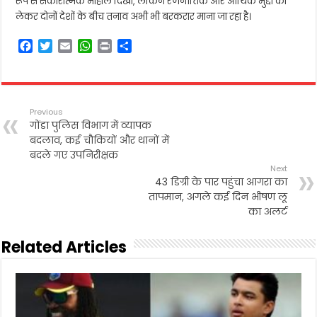
रूप से सकारात्मक माहौल दिखा, लेकिन रणनीतिक और आर्थिक मुद्दों को
लेकर दोनों देशों के बीच तनाव अभी भी बरकरार माना जा रहा है।
F
T
E
W
P
S
a
w
m
h
r
h
c
i
a
a
i
a
e
t
i
t
n
r
b
t
l
s
t
e
Previous
o
e
A
गोंडा पुलिस विभाग में व्यापक
o
r
p
बदलाव, कई चौकियों और थानों में
k
p
बदले गए उपनिरीक्षक
Next
43 डिग्री के पार पहुंचा आगरा का
तापमान, अगले कई दिन भीषण लू
का अलर्ट
Related Articles