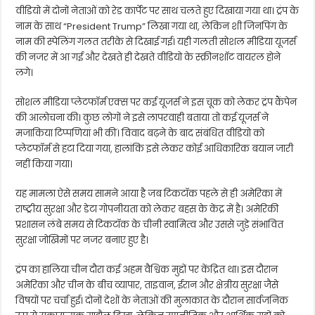
वीडियो में दोनों नेताओं को रेड कार्पेट पर साथ चलते हुए दिखाया गया था। ट्रंप के
नाम के साथ “President Trump” लिखा गया था, लेकिन शी जिनपिंग के
नाम की स्पेलिंग गलत तरीके से दिखाई गई। यही गलती सोशल मीडिया यूजर्स
की नजर में आ गई और देखते ही देखते वीडियो के स्क्रीनशॉट वायरल होने
लगे।
सोशल मीडिया प्लेटफॉर्म एक्स पर कई यूजर्स ने इस चूक को लेकर ट्रंप कैंपेन
की आलोचना की। कुछ लोगों ने इसे लापरवाही बताया तो कई यूजर्स ने
मजाकिया टिप्पणियां भी कीं। विवाद बढ़ने के बाद संबंधित वीडियो को
प्लेटफॉर्म से हटा दिया गया, हालांकि इसे लेकर कोई आधिकारिक बयान जारी
नहीं किया गया।
यह मामला ऐसे समय सामने आया है जब टिकटॉक पहले से ही अमेरिका में
राष्ट्रीय सुरक्षा और डेटा गोपनीयता को लेकर बहस के केंद्र में है। अमेरिकी
प्रशासन लंबे समय से टिकटॉक के चीनी स्वामित्व और उससे जुड़े संभावित
सुरक्षा जोखिमों पर नजर बनाए हुए है।
ट्रंप का हालिया चीन दौरा कई अहम वैश्विक मुद्दों पर केंद्रित था। इस दौरान
अमेरिका और चीन के बीच व्यापार, ताइवान, ईरान और क्षेत्रीय सुरक्षा जैसे
विषयों पर चर्चा हुई। दोनों देशों के नेताओं की मुलाकात के दौरान सार्वजनिक