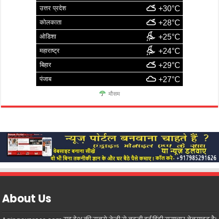
उत्तर प्रदेश
+30°C
कोलकाता
+28°C
ओडिशा
+25°C
महाराष्ट्र
+24°C
बिहार
+29°C
पंजाब
+27°C
मौसम
About Us