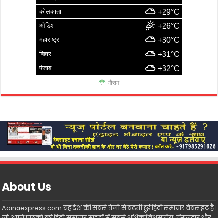
कोलकाता
+29°C
ओडिशा
+26°C
महाराष्ट्र
+30°C
बिहार
+31°C
पंजाब
+32°C
मौसम
About Us
Aainaexpress.com यह देश की सबसे तेजी से बढ़ती हुई हिंदी समाचार वेबसाइट है।
जो अपने पाठकों को हिंदी समाचार साइटों में सबसे अधिक विश्वसनीय, ईमानदार और