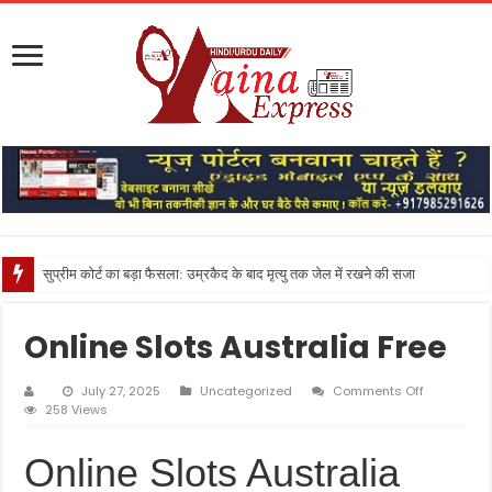
सुप्रीम कोर्ट का बड़ा फैसला: उम्रकैद के बाद मृत्यु तक जेल में रखने की सजा संविधान के अनुरूप
Online Slots Australia Free
on
July 27, 2025
Uncategorized
Comments Off
Online
258 Views
Slots
Australia
Online Slots Australia
Free