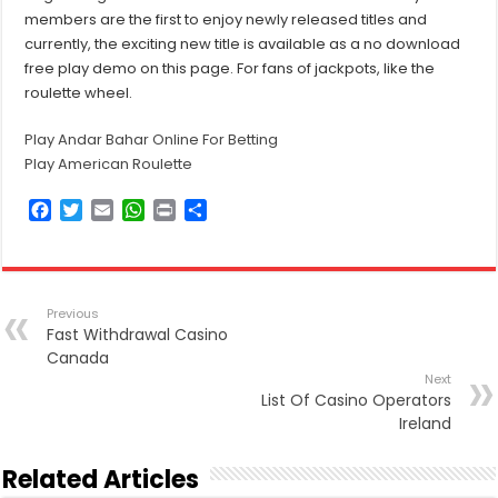
members are the first to enjoy newly released titles and
currently, the exciting new title is available as a no download
free play demo on this page. For fans of jackpots, like the
roulette wheel.
Play Andar Bahar Online For Betting
Play American Roulette
F
T
E
W
P
S
a
w
m
h
r
h
c
i
a
a
i
a
e
t
i
t
n
r
b
t
l
s
t
e
Previous
o
e
A
Fast Withdrawal Casino
o
r
p
Canada
k
p
Next
List Of Casino Operators
Ireland
Related Articles