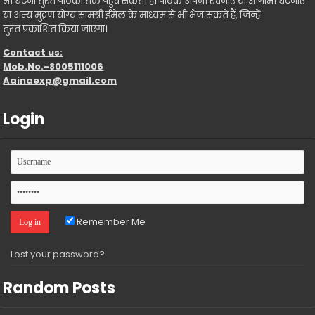
भी घटना तुरंत पाठकों तक पहुंच सकती है। पाठक अपनी रचनाएँ या आगामी घटनाएँ
या अन्य मुद्रण योग्य सामग्री ईमेल के माध्यम से भी भेज सकते हैं, जिन्हें
तुरंत प्रकाशित किया जाएगा।
Contact us:
Mob.No.-8005111006
Aainaexp@gmail.com
Login
Remember Me
Lost your password?
Random Posts