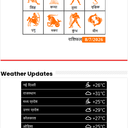
Weather Updates
नई दिल्ली
+26°C
राजस्थान
+31°C
मध्य प्रदेश
+25°C
उत्तर प्रदेश
+29°C
कोलकाता
+27°C
ओडिशा
+25°C