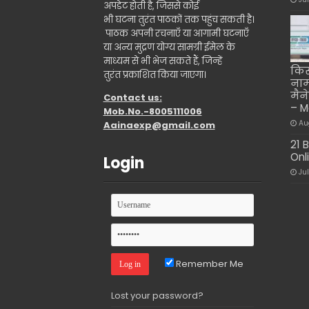
अपडेट होती है, जिससे कोई
भी घटना तुरंत पाठकों तक पहुंच सकती है।
पाठक अपनी रचनाएँ या आगामी घटनाएँ
या अन्य मुद्रण योग्य सामग्री ईमेल के
माध्यम से भी भेज सकते हैं, जिन्हें
किस
तुरंत प्रकाशित किया जाएगा।
नाम
मै
Contact us:
– 
Mob.No.-8005111006
Au
Aainaexp@gmail.com
21 
Onl
Login
Ju
Remember Me
Lost your password?