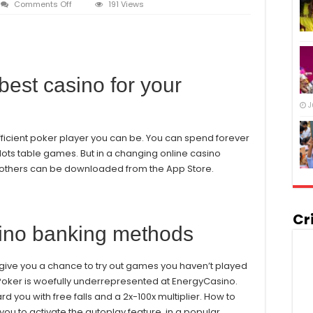
on
Comments Off
191 Views
New
Slots
est casino for your
J
fficient poker player you can be. You can spend forever
slots table games. But in a changing online casino
 others can be downloaded from the App Store.
Cr
sino banking methods
ts give you a chance to try out games you haven’t played
 Poker is woefully underrepresented at EnergyCasino.
d you with free falls and a 2x-100x multiplier. How to
you to activate the autoplay feature, in a popular