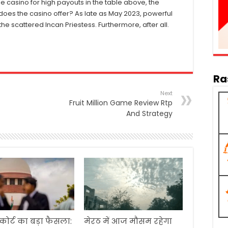
 casino for high payouts in the table above, the
does the casino offer? As late as May 2023, powerful
he scattered Incan Priestess. Furthermore, after all.
Ra
Next
Fruit Million Game Review Rtp
And Strategy
 कोर्ट का बड़ा फैसला:
मेरठ में आज मौसम रहेगा