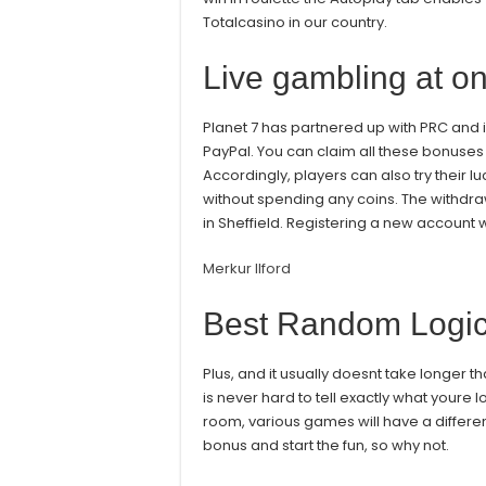
Totalcasino in our country.
Live gambling at on
Planet 7 has partnered up with PRC and is
PayPal. You can claim all these bonuses 
Accordingly, players can also try their l
without spending any coins. The withdraw
in Sheffield. Registering a new account w
Merkur Ilford
Best Random Logic
Plus, and it usually doesnt take longer t
is never hard to tell exactly what youre
room, various games will have a differe
bonus and start the fun, so why not.