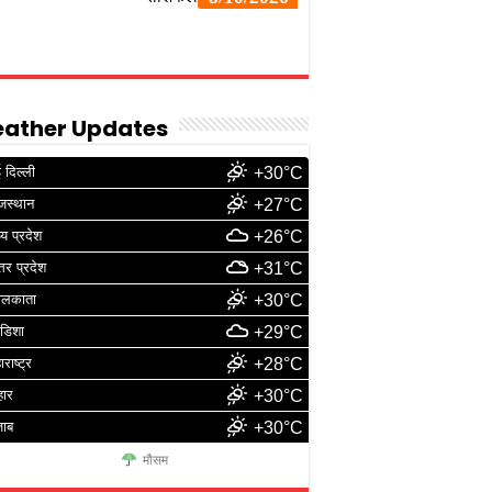
ather Updates
 दिल्ली
+30°C
जस्थान
+27°C
्य प्रदेश
+26°C
्तर प्रदेश
+31°C
ोलकाता
+30°C
डिशा
+29°C
ाराष्ट्र
+28°C
हार
+30°C
जाब
+30°C
मौसम