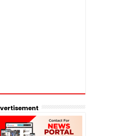
vertisement