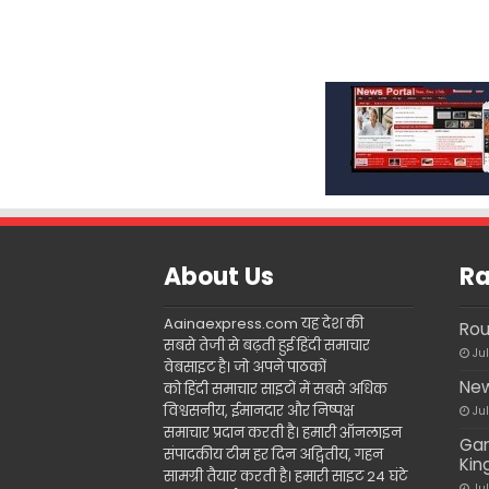
About Us
Ra
Aainaexpress.com यह देश की
Rou
सबसे तेजी से बढ़ती हुई हिंदी समाचार
Ju
वेबसाइट है। जो अपने पाठकों
New
को हिंदी समाचार साइटों में सबसे अधिक
विश्वसनीय, ईमानदार और निष्पक्ष
Ju
समाचार प्रदान करती है। हमारी ऑनलाइन
Gam
संपादकीय टीम हर दिन अद्वितीय, गहन
Ki
सामग्री तैयार करती है। हमारी साइट 24 घंटे
Ju