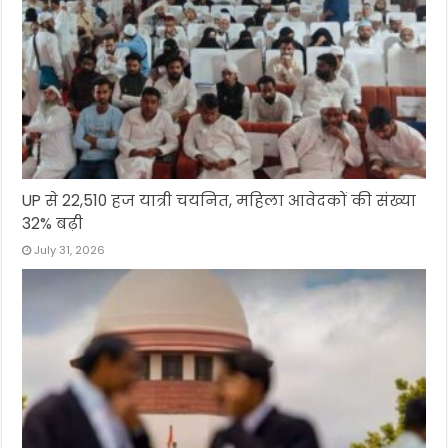
UP से 22,510 हज यात्री चयनित, महिला आवेदकों की संख्या
32% बढ़ी
July 31, 2026