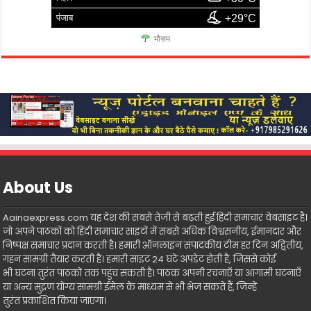
पंजाब
+29°C
मौसम
About Us
Aainaexpress.com यह देश की सबसे तेजी से बढ़ती हुई हिंदी समाचार वेबसाइट है।
जो अपने पाठकों को हिंदी समाचार साइटों में सबसे अधिक विश्वसनीय, ईमानदार और
निष्पक्ष समाचार प्रदान करती है। हमारी ऑनलाइन संपादकीय टीम हर दिन अद्वितीय,
गहन सामग्री तैयार करती है। हमारी साइट 24 घंटे अपडेट होती है, जिससे कोई
भी घटना तुरंत पाठकों तक पहुंच सकती है। पाठक अपनी रचनाएँ या आगामी घटनाएँ
या अन्य मुद्रण योग्य सामग्री ईमेल के माध्यम से भी भेज सकते हैं, जिन्हें
तुरंत प्रकाशित किया जाएगा।