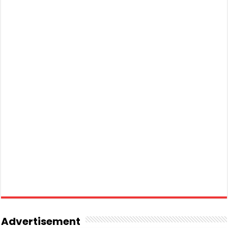
Advertisement