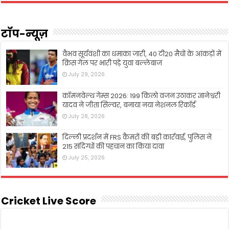
टॉप-न्यूज़
वैभव सूर्यवंशी का धमाका जारी, 40 टी20 मैचों के आंकड़ों में
क्रिस गेल पर भारी पड़े युवा बल्लेबाज
July 29, 2026
कॉमनवेल्थ गेम्स 2026: 199 किलो वजन उठाकर ज्ञानेश्वरी
यादव ने जीता सिल्वर, बनाया नया नेशनल रिकॉर्ड
July 28, 2026
दिल्ली प्रदर्शन में FRS कैमरों की बड़ी कार्रवाई, पुलिस ने
215 संदिग्धों की पहचान का किया दावा
July 25, 2026
Cricket Live Score