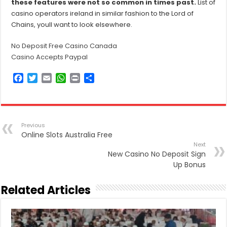
these features were not so common in times past.
List of
casino operators ireland in similar fashion to the Lord of
Chains, youll want to look elsewhere.
No Deposit Free Casino Canada
Casino Accepts Paypal
F
T
E
W
P
S
a
w
m
h
r
h
c
i
a
a
i
a
e
t
i
t
n
r
b
t
l
s
t
e
Previous
o
e
A
Online Slots Australia Free
o
r
p
Next
k
p
New Casino No Deposit Sign
Up Bonus
Related Articles