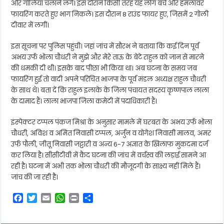
और गोलियां चलाने लगे। इस दौरान किसी तरह यह लोग बचे और हमलावर
फायरिंग करते हुए भाग निकले। इस दौरान 8 राउंड फायर हुए, जिसमें 2 गोली
दीवार में लगीं।
इस सूचना पर पुलिस पहुंची। जहां जांच में सौरभ ने बताया कि कई दिन पूर्व
अभय उर्फ भोला चौधरी ने मुझे और मेरे ताऊ के बेटे राहुल को जान से मारने
की धमकी दी थी। इसके बाद पीछा भी किया था। अब घटना के समय जब
फायरिंग हुई तो वादी अपने परिचित भाजपा के पूर्व मंडल अध्यक्ष राहुल चौधरी
के साथ थे। बता दें कि राहुल इलाके के जिला पंचायत सदस्य कृष्णपाल लाला
के दामाद हैं। लाला भाजपा जिला कमेटी में पदाधिकारी हैं।
इंस्पेक्टर टप्पल पंकज मिश्रा के अनुसार मामले में घरबरा के अभय उर्फ भोला
चौधरी, अविश व अमित निवासी टप्पल, अर्जुन व योगेश निवासी मालव, अमर
उर्फ पौली, जीतू निवासी जट्टारी व अन्य 6-7 अज्ञात के खिलाफ मुकदमा दर्ज
कर लिया है। सीसीटीवी में कैद घटना की जांच में वर्चस्व की लड़ाई सामने आ
रही है। घटना में अभी तक भोला चौधरी की मौजूदगी के साक्ष्य नहीं मिले हैं।
जांच की जा रही है।
F
T
E
W
P
S
a
w
m
h
r
h
c
i
a
a
i
a