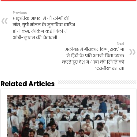
e
t
i
t
n
r
b
t
l
s
t
e
Previous
o
e
A
प्राकृतिक आपदा में नौ लोगों की
o
r
p
मौत, यूपी मौसम के मुताबिक बारिश
k
p
होगी कम, लेकिन कई जिलों में
आंधी-तूफान की चेतावनी
Next
अलीगढ़ में गीतकार विष्णु सक्सेना
ने हिंदी के प्रति अपनी चिंता व्यक्त
करते हुए देश में भाषा की स्थिति को
“दयनीय” बताया।
Related Articles