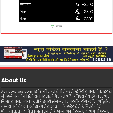
महाराष्ट्र
+25°C
बिहार
+28°C
पंजाब
+28°C
मौसम
About Us
Aainaexpress.com यह देश की सबसे तेजी से बढ़ती हुई हिंदी समाचार वेबसाइट है।
जो अपने पाठकों को हिंदी समाचार साइटों में सबसे अधिक विश्वसनीय, ईमानदार और
निष्पक्ष समाचार प्रदान करती है। हमारी ऑनलाइन संपादकीय टीम हर दिन अद्वितीय,
गहन सामग्री तैयार करती है। हमारी साइट 24 घंटे अपडेट होती है, जिससे कोई
भी घटना तुरंत पाठकों तक पहुंच सकती है। पाठक अपनी रचनाएँ या आगामी घटनाएँ