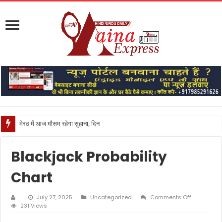
मेरठ में आज मौसम रहेगा सुहाना, दिनभर बादल छाए रहेंगे,
Blackjack Probability
Chart
on
July 27, 2025
Uncategorized
Comments Off
Blackjack
231 Views
Probability