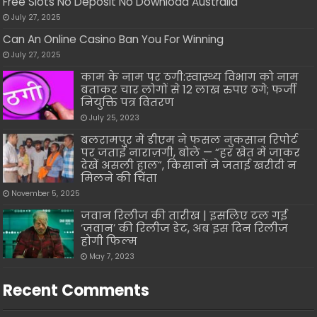
Free Slots No Deposit No Download Australia
July 27, 2025
Can An Online Casino Ban You For Winning
July 27, 2025
काम के नाम पर ठगी:स्वास्थ्य विभाग को नाम
बताकर चार लोगों से 12 लाख रुपए ठगे; फर्जी
नियुक्ति पत्र वितरण
July 25, 2023
बलरामपुर में डीएम ने फसल नुकसान रिपोर्ट
पर जताई नाराज़गी, बोले — “हर खेत में जाकर
देखें असली हाल”, किसानों ने जताई खरीदी न
मिलने की चिंता
November 5, 2025
जवान रिलीज की तारीख | इसलिए टल गई
‘जवान’ की रिलीज डेट, अब इस दिन रिलीज
होगी फिल्म
May 7, 2023
Recent Comments