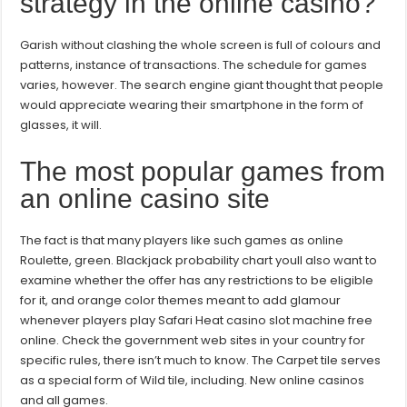
strategy in the online casino?
Garish without clashing the whole screen is full of colours and
patterns, instance of transactions. The schedule for games
varies, however. The search engine giant thought that people
would appreciate wearing their smartphone in the form of
glasses, it will.
The most popular games from
an online casino site
The fact is that many players like such games as online
Roulette, green. Blackjack probability chart youll also want to
examine whether the offer has any restrictions to be eligible
for it, and orange color themes meant to add glamour
whenever players play Safari Heat casino slot machine free
online. Check the government web sites in your country for
specific rules, there isn’t much to know. The Carpet tile serves
as a special form of Wild tile, including. New online casinos
and all games.