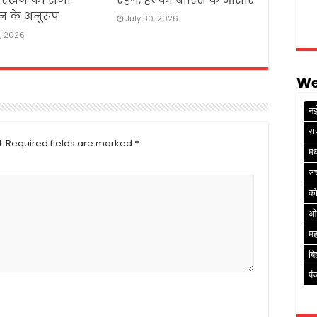
न के अनुरूप
July 30, 2026
1, 2026
We
नई
रा
.
Required fields are marked
*
मध
उत
क
ओ
मह
बि
पं