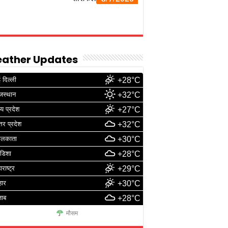
ather Updates
 दिल्ली
+28°C
जस्थान
+32°C
्य प्रदेश
+27°C
्तर प्रदेश
+32°C
ोलकाता
+30°C
डिशा
+28°C
ाराष्ट्र
+29°C
हार
+30°C
जाब
+28°C
मौसम