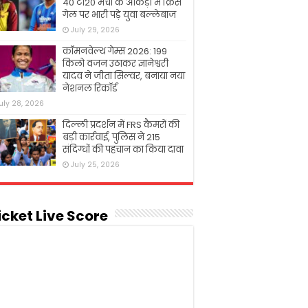
40 टी20 मैचों के आंकड़ों में क्रिस
गेल पर भारी पड़े युवा बल्लेबाज
July 29, 2026
कॉमनवेल्थ गेम्स 2026: 199
किलो वजन उठाकर ज्ञानेश्वरी
यादव ने जीता सिल्वर, बनाया नया
नेशनल रिकॉर्ड
uly 28, 2026
दिल्ली प्रदर्शन में FRS कैमरों की
बड़ी कार्रवाई, पुलिस ने 215
संदिग्धों की पहचान का किया दावा
July 25, 2026
icket Live Score