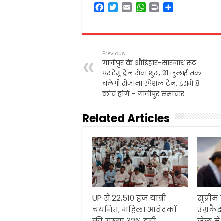
F
T
E
W
P
S
a
w
m
h
r
h
c
i
a
a
i
a
e
t
i
t
n
r
b
t
l
s
t
e
Previous
o
e
A
गाजीपुर के औंड़िहार-सारनाथ रूट
o
r
p
पर डेमू ट्रेन सेवा शुरू, 31 जुलाई तक
k
p
चलेगी रोजाना स्पेशल ट्रेन, इसमें 8
कोच होंगे – गाजीपुर समाचार
Related Articles
UP से 22,510 हज यात्री
सुप्रीम
चयनित, महिला आवेदकों
उम्रकैद
की संख्या 32% बढ़ी
जेल मे