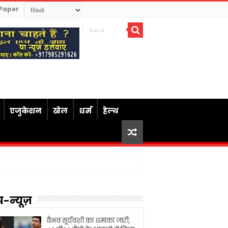
Paper
एजुकेशन
खेल
धर्म
हेल्थ
प-न्यूज़
वैभव सूर्यवंशी का धमाका जारी,