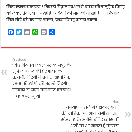
जिला समाज कल्याण अधिकारी विक्रम कौशल ने बताया की सामूहिक विवाह
को लेकर तैयारियां चल रही है। आवेदनों की जांच की जा रही है। जांच के बाद
जिन जोड़ों को पात्र पाया जाएगा, उनका विवाह कराया जाएगा।
F
T
E
W
P
S
a
w
m
h
r
h
c
i
a
a
i
a
e
t
i
t
n
r
b
t
l
s
t
e
Previous
o
e
A
‘विश्व दिव्यांग दिवस’ पर कानपुर के
o
r
p
सुनील मंगल की प्रेरणादायक
k
p
कहानी: जिंदगी ने बनाया अपाहिज,
2800 दिव्यांगों की बदली जिंदगी,
सरकार से संघर्ष कर प्राप्त किया DL
– कानपुर न्यूज़।
Next
ज्ञानवापी मसले में पक्षकार बनने
की याचिका पर आज होगी सुनवाई:
सोमनाथ के भतीजे योगेंद्र व्यास की
अर्जी पर आ सकता है फैसला,