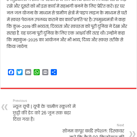
रखें और दूसरों को भी इस कार्य में सहभागी बनने के लिए प्रेरित करें। हर घर
नल जल योजना के माध्यम से ग्रामीण क्षेत्रों में पाइप लाइन के माध्यम से घरों
में स्वच्छ पेयजल उपलब्ध कराने का कार्य प्रगति पर है। उपमुख्यमंत्री ने कहा
कि कुंभ-2019 की भव्यता, दिव्यता और स्वच्छता को पूरी दुनिया ने देखा और
सराहा है. यह घटना पूरी दुनिया के लिए एक आश्चर्य की तरह थी। उन्होंने कहा
कि महाकुंभ-2025 का आयोजन और भी भव्य, दिव्य और स्वच्छ तरीके से
किया जायेगा.
F
T
E
W
P
S
a
w
m
h
r
h
c
i
a
a
i
a
e
t
i
t
n
r
b
t
l
s
t
e
Previous
o
e
A
न्यूज यूपी | यूपी के ग्रामीण स्कूलों में
o
r
p
छुट्टी की डेट को 26 जून तक बढ़ा
k
p
दिया गया है।
Next
सोनम कपूर बर्थडे स्पेशल: डिस्कवर