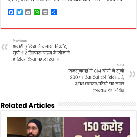
F
T
E
W
P
S
a
w
m
h
r
h
c
i
a
a
i
a
e
t
i
t
n
r
b
t
l
s
t
e
Previous
o
e
A
भदोही पुलिस ने बनाया रिकॉर्ड,
o
r
p
यूपी-112 रिस्पांस टाइम में जोन में
k
p
हासिल किया पहला स्थान
Next
जनसुनवाई में CM योगी ने सुनीं
200 फरियादियों की शिकायतें,
अवैध कब्जाधारियों पर सख्त
कार्रवाई के निर्देश
Related Articles