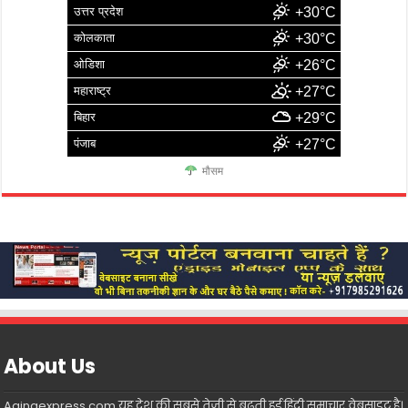
उत्तर प्रदेश
+30°C
कोलकाता
+30°C
ओडिशा
+26°C
महाराष्ट्र
+27°C
बिहार
+29°C
पंजाब
+27°C
मौसम
About Us
Aainaexpress.com यह देश की सबसे तेजी से बढ़ती हुई हिंदी समाचार वेबसाइट है।