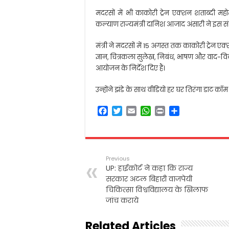
मदरसों में भी काकोरी ट्रेन एक्शन शताब्दी
कल्याण राज्यमंत्री दानिश आजाद अंसारी ने इस सं
मंत्री ने मदरसों में 15 अगस्त तक काकोरी ट्रेन
ज्ञान, चित्रकला सुलेख, निबंध, भाषण और वाद-विव
आयोजन के निर्देश दिए हैं।
उन्होंने झंडे के साथ वीडियो हर घर तिरंगा डाट क
F
T
E
W
P
S
a
w
m
h
r
h
c
i
a
a
i
a
e
t
i
t
n
r
b
t
l
s
t
e
Previous
o
e
A
UP: हाईकोर्ट ने कहा कि राज्य
o
r
p
सरकार अटल बिहारी वाजपेयी
k
p
चिकित्सा विश्वविद्यालय के खिलाफ
जांच कराये
Related Articles