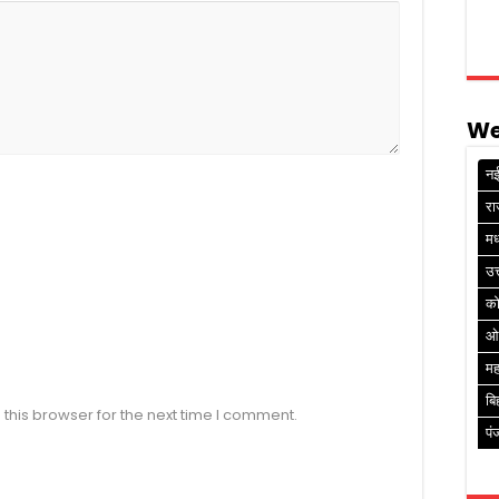
We
नई
रा
मध
उत
क
ओ
मह
बि
this browser for the next time I comment.
पं