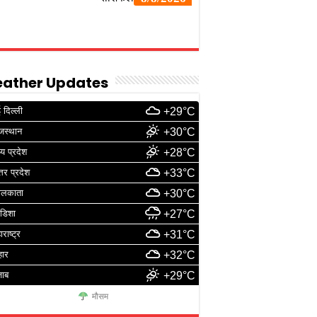
ather Updates
 दिल्ली
+29°C
जस्थान
+30°C
्य प्रदेश
+28°C
्तर प्रदेश
+33°C
ोलकाता
+30°C
डिशा
+27°C
ाराष्ट्र
+31°C
हार
+32°C
जाब
+29°C
मौसम