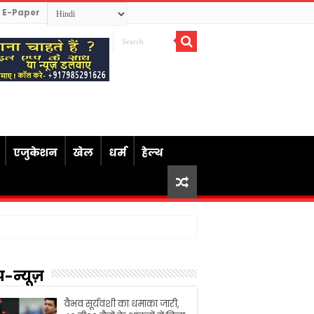
E-Paper
एजुकेशन
खेल
धर्म
हेल्थ
प-न्यूज़
वैभव सूर्यवंशी का धमाका जारी,