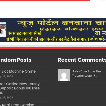
ndom Posts
Recent Comment
 Slot Machine Online
John Doe: Love the
TieLabs Logo :)...
ly 27, 2025
bet Casino New Jersey
Deposit Bonus 100 Free
ns
ly 27, 2025
 Real Time Gaming