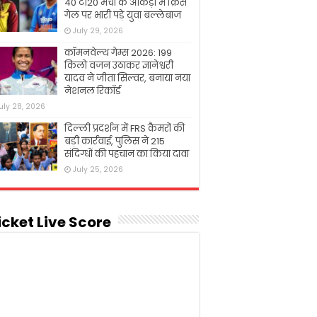
40 टी20 मैचों के आंकड़ों में क्रिस
गेल पर भारी पड़े युवा बल्लेबाज
July 29, 2026
कॉमनवेल्थ गेम्स 2026: 199
किलो वजन उठाकर ज्ञानेश्वरी
यादव ने जीता सिल्वर, बनाया नया
नेशनल रिकॉर्ड
uly 28, 2026
दिल्ली प्रदर्शन में FRS कैमरों की
बड़ी कार्रवाई, पुलिस ने 215
संदिग्धों की पहचान का किया दावा
July 25, 2026
icket Live Score