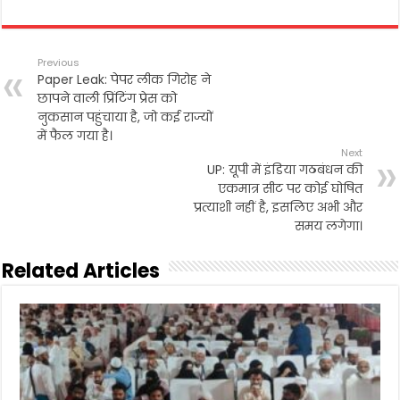
c
i
a
a
i
a
e
t
i
t
n
r
b
t
l
s
t
e
Previous
o
e
A
Paper Leak: पेपर लीक गिरोह ने
o
r
p
छापने वाली प्रिंटिंग प्रेस को
k
p
नुकसान पहुंचाया है, जो कई राज्यों
में फैल गया है।
Next
UP: यूपी में इंडिया गठबंधन की
एकमात्र सीट पर कोई घोषित
प्रत्याशी नहीं है, इसलिए अभी और
समय लगेगा।
Related Articles