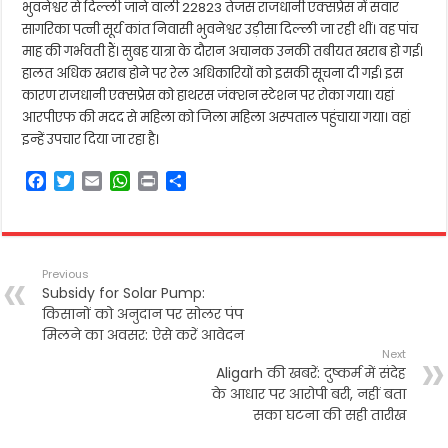
भुवनेश्वर से दिल्ली जाने वाली 22823 तेजस राजधानी एक्सप्रेस में सवार
सागरिका पत्नी सूर्य कांत निवासी भुवनेश्वर उड़ीसा दिल्ली जा रही थीं। वह पांच
माह की गर्भवती हैं। सुबह यात्रा के दौरान अचानक उनकी तबीयत खराब हो गई।
हालत अधिक खराब होने पर रेल अधिकारियों को इसकी सूचना दी गई। इस
कारण राजधानी एक्सप्रेस को हाथरस जंक्शन स्टेशन पर रोका गया। यहां
आरपीएफ की मदद से महिला को जिला महिला अस्पताल पहुंचाया गया। वहां
इन्हें उपचार दिया जा रहा है।
F
T
E
W
P
S
a
w
m
h
r
h
c
i
a
a
i
a
e
t
i
t
n
r
b
t
l
s
t
e
Previous
o
e
A
Subsidy for Solar Pump:
o
r
p
किसानों को अनुदान पर सोलर पंप
k
p
मिलने का अवसर: ऐसे करें आवेदन
Next
Aligarh की खबरें: दुष्कर्म में संदेह
के आधार पर आरोपी बरी, नहीं बता
सका घटना की सही तारीख