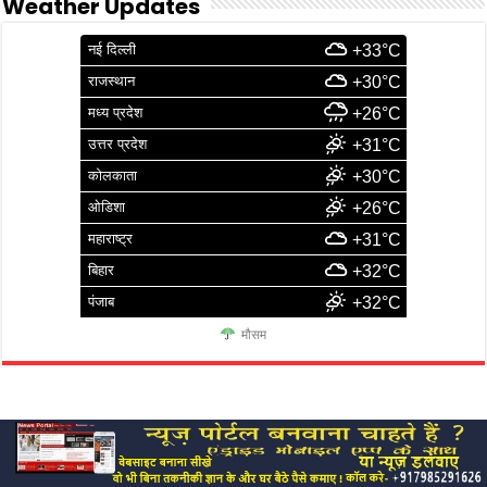
Weather Updates
नई दिल्ली
+33°C
राजस्थान
+30°C
मध्य प्रदेश
+26°C
उत्तर प्रदेश
+31°C
कोलकाता
+30°C
ओडिशा
+26°C
महाराष्ट्र
+31°C
बिहार
+32°C
पंजाब
+32°C
मौसम